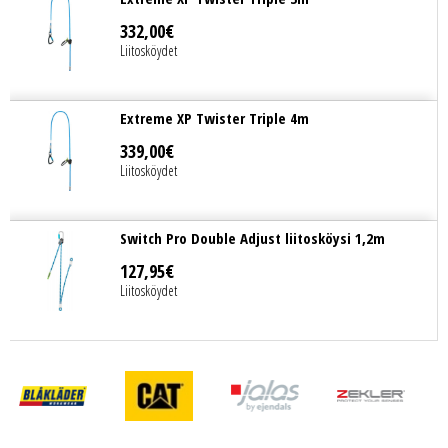
332
,
00
€
Liitosköydet
Extreme XP Twister Triple 4m
339
,
00
€
Liitosköydet
Switch Pro Double Adjust liitosköysi 1,2m
127
,
95
€
Liitosköydet