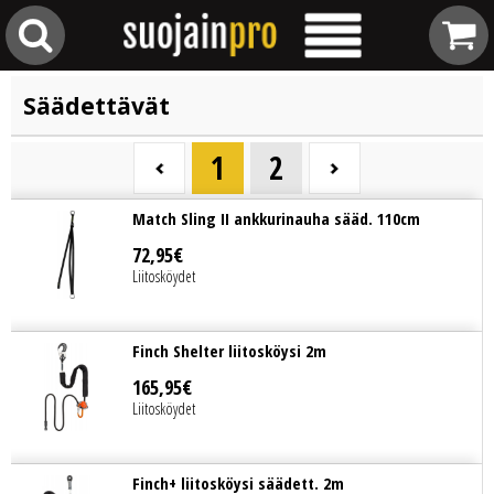
Säädettävät
1
2
Match Sling II ankkurinauha sääd. 110cm
72
,
95
€
Liitosköydet
Finch Shelter liitosköysi 2m
165
,
95
€
Liitosköydet
Finch+ liitosköysi säädett. 2m