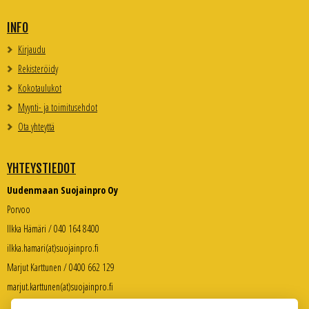
INFO
Kirjaudu
Rekisteröidy
Kokotaulukot
Myynti- ja toimitusehdot
Ota yhteyttä
YHTEYSTIEDOT
Uudenmaan Suojainpro Oy
Porvoo
Ilkka Hämäri / 040 164 8400
ilkka.hamari(at)suojainpro.fi
Marjut Karttunen / 0400 662 129
marjut.karttunen(at)suojainpro.fi