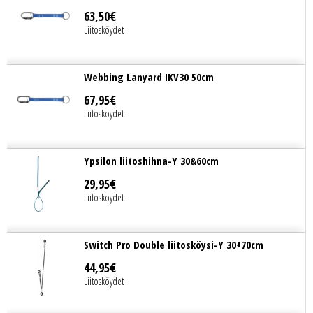
63
,
50
€
Liitosköydet
Webbing Lanyard IKV30 50cm
67
,
95
€
Liitosköydet
Ypsilon liitoshihna-Y 30&60cm
29
,
95
€
Liitosköydet
Switch Pro Double liitosköysi-Y 30+70cm
44
,
95
€
Liitosköydet