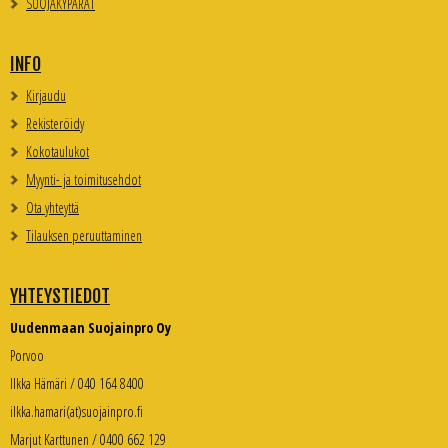
SUOJAKYPÄRÄT
INFO
Kirjaudu
Rekisteröidy
Kokotaulukot
Myynti- ja toimitusehdot
Ota yhteyttä
Tilauksen peruuttaminen
YHTEYSTIEDOT
Uudenmaan Suojainpro Oy
Porvoo
Ilkka Hämäri / 040 164 8400
ilkka.hamari(at)suojainpro.fi
Marjut Karttunen / 0400 662 129