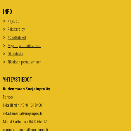
INFO
Kirjaudu
Rekisteröidy
Kokotaulukot
Myynti- ja toimitusehdot
Ota yhteyttä
Tilauksen peruuttaminen
YHTEYSTIEDOT
Uudenmaan Suojainpro Oy
Porvoo
Ilkka Hämäri / 040 164 8400
ilkka.hamari(at)suojainpro.fi
Marjut Karttunen / 0400 662 129
marjut.karttunen(at)suojainpro.fi