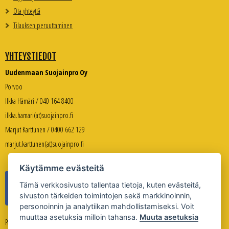
Ota yhteyttä
Tilauksen peruuttaminen
YHTEYSTIEDOT
Uudenmaan Suojainpro Oy
Porvoo
Ilkka Hämäri / 040 164 8400
ilkka.hamari(at)suojainpro.fi
Marjut Karttunen / 0400 662 129
marjut.karttunen(at)suojainpro.fi
Käytämme evästeitä
Tämä verkkosivusto tallentaa tietoja, kuten evästeitä,
sivuston tärkeiden toimintojen sekä markkinoinnin,
personoinnin ja analytiikan mahdollistamiseksi. Voit
muuttaa asetuksia milloin tahansa.
Muuta asetuksia
Palveleva verkkokauppa: