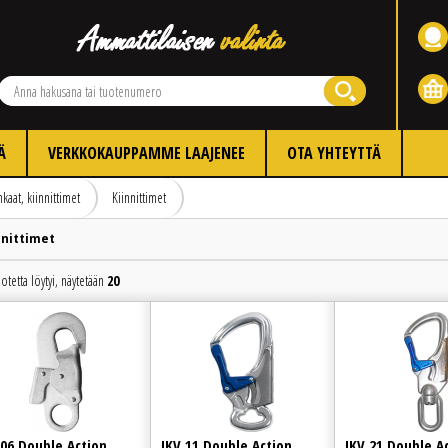
Ä
VERKKOKAUPPAMME LAAJENEE
OTA YHTEYTTÄ
kaat, kiinnittimet
Kiinnittimet
nnittimet
otetta löytyi, näytetään
20
Edellinen
Seuraava
 06 Double Action
IKV 11 Double Action
IKV 21 Double A