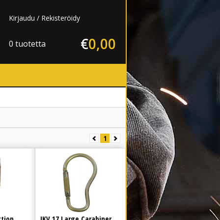
Kirjaudu
Rekisteröidy
€
0
,
00
0 tuotetta
1
ction
IKV 17 Large Carabiner