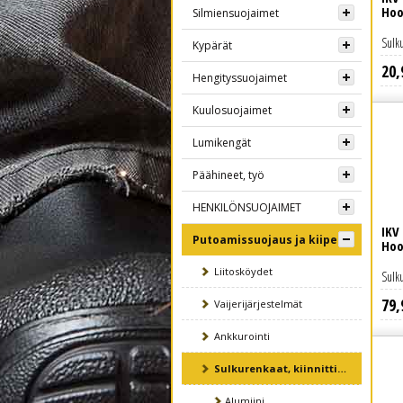
Hoo
Silmiensuojaimet
Sulku
Kypärät
20
,
Lue lisää
Hengityssuojaimet
Kuulosuojaimet
Lumikengät
Päähineet, työ
HENKILÖNSUOJAIMET
IKV
Putoamissuojaus ja kiipeily
Hoo
Liitosköydet
Sulku
79
,
Lue lisää
Vaijerijärjestelmät
Ankkurointi
Sulkurenkaat, kiinnittimet
Alumiini