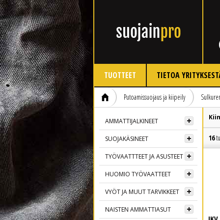
TUOTTEET
TIETOA YRITYKSEST
Putoamissuojaus ja kiipeily
Sulkuren
Kii
AMMATTIJALKINEET
16
tu
SUOJAKÄSINEET
TYÖVAATTTEET JA ASUSTEET
HUOMIO TYÖVAATTEET
VYÖT JA MUUT TARVIKKEET
NAISTEN AMMATTIASUT
IKV