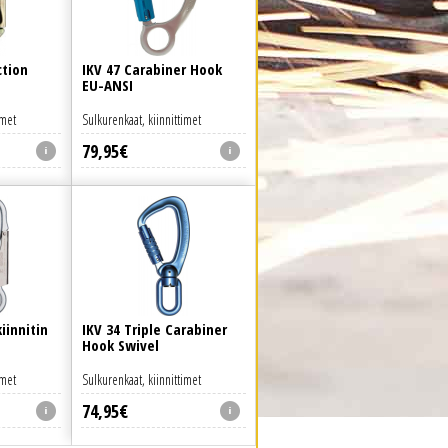
ction
IKV 47 Carabiner Hook
EU-ANSI
imet
Sulkurenkaat, kiinnittimet
79
,
95
€
iinnitin
IKV 34 Triple Carabiner
Hook Swivel
imet
Sulkurenkaat, kiinnittimet
74
,
95
€