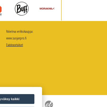
Palveleva verkkokauppa:
www.suojanpro.fi
Evästeasetukset
väksy kaikki