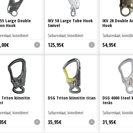
 55 Large Double
IKV 58 Large Tube Hook
IKV 28 Double A
ion Hook
Swivel
Hook
renkaat, kiinnittimet
Sulkurenkaat, kiinnittimet
Sulkurenkaat, kiinnitt
,
00
€
125
,
95
€
54
,
95
€
 Triton kiinnitin
DSG Triton kiinnitin titan
DSG 4000 Steel k
ht
teräs
renkaat, kiinnittimet
Sulkurenkaat, kiinnittimet
Sulkurenkaat, kiinnitt
95
€
35
,
95
€
31
,
95
€