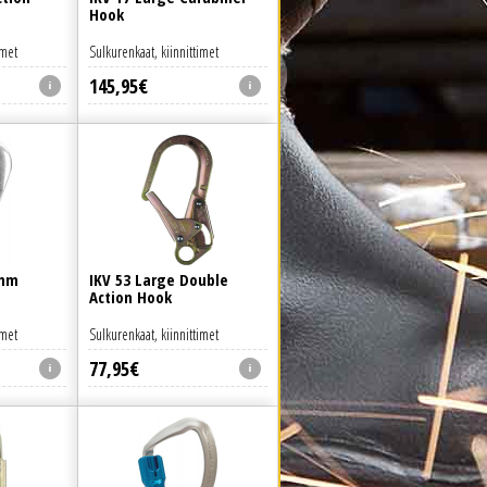
Hook
imet
Sulkurenkaat, kiinnittimet
145
,
95
€
0mm
IKV 53 Large Double
Action Hook
imet
Sulkurenkaat, kiinnittimet
77
,
95
€