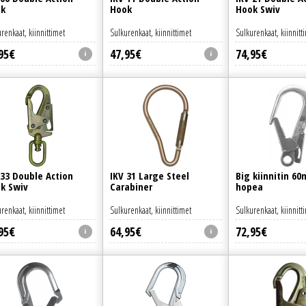
k
Hook
Hook Swiv
renkaat, kiinnittimet
Sulkurenkaat, kiinnittimet
Sulkurenkaat, kiinnitt
95
€
47
,
95
€
74
,
95
€
 33 Double Action
IKV 31 Large Steel
Big kiinnitin 6
k Swiv
Carabiner
hopea
renkaat, kiinnittimet
Sulkurenkaat, kiinnittimet
Sulkurenkaat, kiinnitt
95
€
64
,
95
€
72
,
95
€