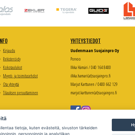
INFO
YHTEYSTIEDOT
Kirjaudu
Uudenmaan Suojainpro Oy
Rekisteröidy
Porvoo
Kokotaulukot
Ilkka Hämäri / 040 164 8400
Myynti- ja toimitusehdot
ilkka.hamari(at)suojainpro.fi
Ota yhteyttä
Marjut Karttunen / 0400 662 129
Tilauksen peruuttaminen
marjut.karttunen(at)suojainpro.fi
itä
Hy
lentaa tietoja, kuten evästeitä, sivuston tärkeiden
inoinnin, personoinnin ja analytiikan