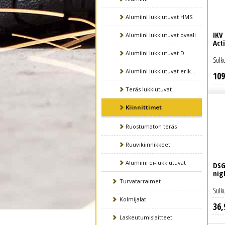
Alumiini lukkiutuvat HMS
IKV
Alumiini lukkiutuvat ovaali
Act
Alumiini lukkiutuvat D
Sulku
Alumiini lukkiutuvat erikois
109
Lue lisää
Teräs lukkiutuvat
Kiinnittimet
Ruostumaton teräs
Ruuvikiinnikkeet
Alumiini ei-lukkiutuvat
DSG
nig
Turvatarraimet
Sulku
Kolmijalat
36
,
Lue lisää
Laskeutumislaitteet