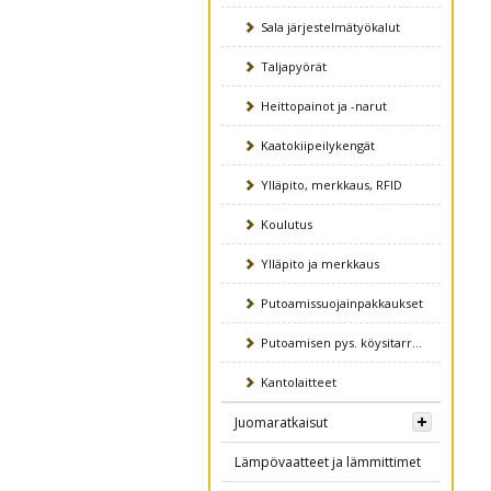
Sala järjestelmätyökalut
Taljapyörät
Heittopainot ja -narut
Kaatokiipeilykengät
Ylläpito, merkkaus, RFID
Koulutus
Ylläpito ja merkkaus
Putoamissuojainpakkaukset
Putoamisen pys. köysitarraimet
Kantolaitteet
Juomaratkaisut
Lämpövaatteet ja lämmittimet