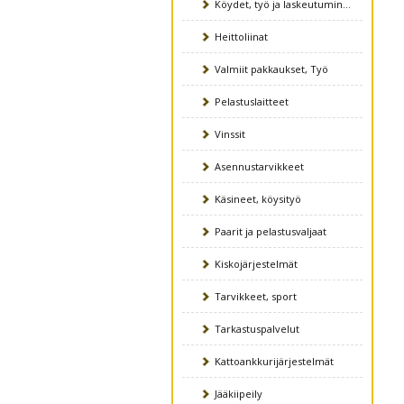
Köydet, työ ja laskeutuminen
Heittoliinat
Valmiit pakkaukset, Työ
Pelastuslaitteet
Vinssit
Asennustarvikkeet
Käsineet, köysityö
Paarit ja pelastusvaljaat
Kiskojärjestelmät
Tarvikkeet, sport
Tarkastuspalvelut
Kattoankkurijärjestelmät
Jääkiipeily