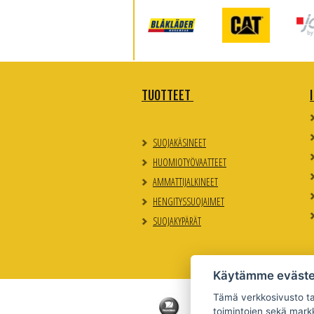
TUOTTEET
SUOJAKÄSINEET
HUOMIOTYÖVAATTEET
AMMATTIJALKINEET
HENGITYSSUOJAIMET
SUOJAKYPÄRÄT
Käytämme eväste
Tämä verkkosivusto tal
toimintojen sekä markk