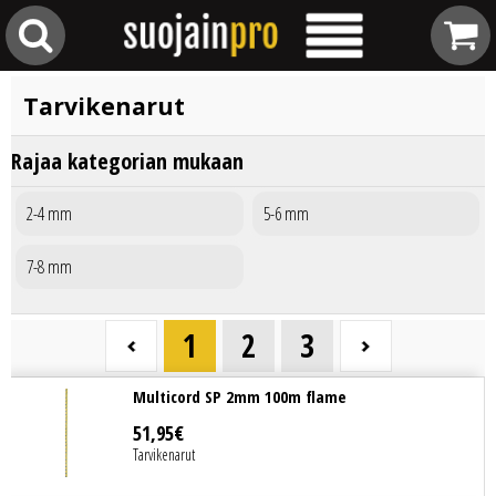
Tarvikenarut
Rajaa kategorian mukaan
2-4 mm
5-6 mm
7-8 mm
1
2
3
Multicord SP 2mm 100m flame
51
,
95
€
Tarvikenarut