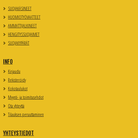
SUOJAKÄSINEET
HUOMIOTYÖVAATTEET
AMMATTIJALKINEET
HENGITYSSUOJAIMET
SUOJAKYPÄRÄT
INFO
Kirjaudu
Rekisteröidy
Kokotaulukot
Myynti- ja toimitusehdot
Ota yhteyttä
Tilauksen peruuttaminen
YHTEYSTIEDOT