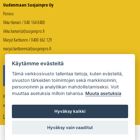
Uudenmaan Suojainpro Oy
Porvoo
Ilkka Hämäri / 040 164 8400
ilkka.hamari(at)suojainpro.fi
Marjut Karttunen / 0400 662 129
marjut.karttunen(at)suojainpro.fi
Käytämme evästeitä
Tämä verkkosivusto tallentaa tietoja, kuten evästeitä,
sivuston tärkeiden toimintojen sekä markkinoinnin,
personoinnin ja analytiikan mahdollistamiseksi. Voit
muuttaa asetuksia milloin tahansa.
Muuta asetuksia
Palveleva verkkokauppa:
www.suojanpro.fi
Hyväksy kaikki
Evästeasetukset
Hyväksy vain vaaditut
Copyright © Uudenmaan Suojainpro Oy 2026
Sivuston toteutus
Whitestone Oy