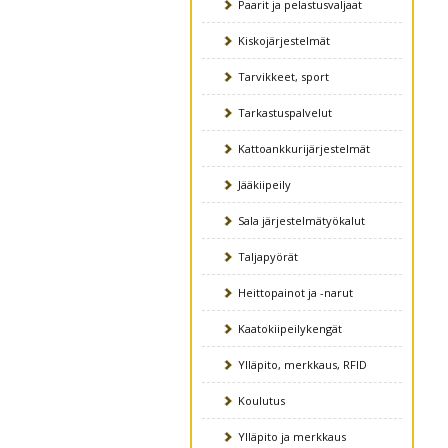
Paarit ja pelastusvaljaat
Kiskojärjestelmät
Tarvikkeet, sport
Tarkastuspalvelut
Kattoankkurijärjestelmät
Jääkiipeily
Sala järjestelmätyökalut
Taljapyörät
Heittopainot ja -narut
Kaatokiipeilykengät
Ylläpito, merkkaus, RFID
Koulutus
Ylläpito ja merkkaus