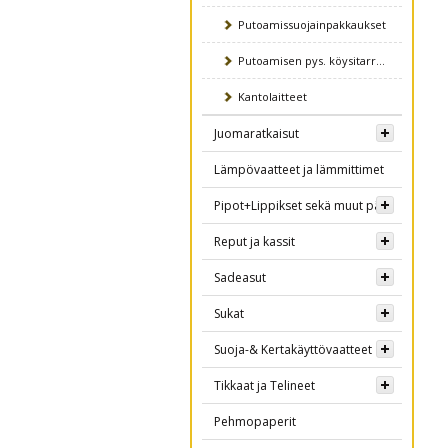
Putoamissuojainpakkaukset
Putoamisen pys. köysitarraimet
Kantolaitteet
Juomaratkaisut
Lämpövaatteet ja lämmittimet
Pipot+Lippikset sekä muut päähineet
Reput ja kassit
Sadeasut
Sukat
Suoja-& Kertakäyttövaatteet
Tikkaat ja Telineet
Pehmopaperit