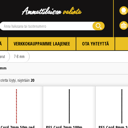
Ä
VERKKOKAUPPAMME LAAJENEE
OTA YHTEYTTÄ
arut
7-8 mm
 mm
otetta löytyi, näytetään
20
Edellinen
Seuraava
 Cord 7mm 50m red
PES Cord 7mm 100m
PES Cord 8mm 