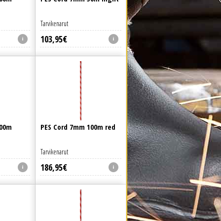
Tarvikenarut
103
,
95
€
100m
PES Cord 7mm 100m red
Tarvikenarut
186
,
95
€