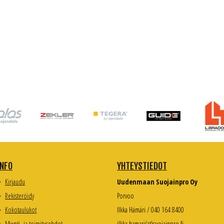
INFO
YHTEYSTIEDOT
Kirjaudu
Uudenmaan Suojainpro Oy
Rekisteröidy
Porvoo
Kokotaulukot
Ilkka Hämäri / 040 164 8400
Myynti- ja toimitusehdot
ilkka.hamari(at)suojainpro.fi