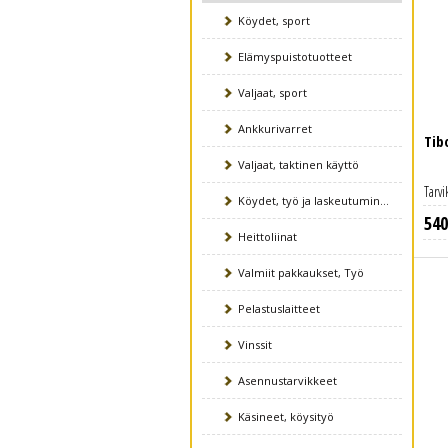
Köydet, sport
Elämyspuistotuotteet
Valjaat, sport
Ankkurivarret
Tib
Valjaat, taktinen käyttö
Tarvi
Köydet, työ ja laskeutuminen
540
Heittoliinat
Valmiit pakkaukset, Työ
Pelastuslaitteet
Vinssit
Asennustarvikkeet
Käsineet, köysityö