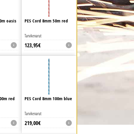
0m oasis
PES Cord 8mm 50m red
Tarvikenarut
123
,
95
€
00m red
PES Cord 8mm 100m blue
Tarvikenarut
219
,
00
€