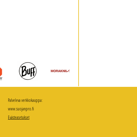
Palveleva verkkokauppa:
www.suojanpro.fi
Evästeasetukset