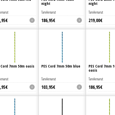
night
night
kenarut
Tarvikenarut
Tarvikenarut
,
95
€
186
,
95
€
219
,
00
€
 Cord 7mm 50m oasis
PES Cord 7mm 50m blue
PES Cord 7mm 
oasis
kenarut
Tarvikenarut
Tarvikenarut
,
95
€
103
,
95
€
186
,
95
€