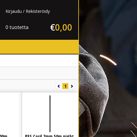
Kirjaudu
Rekisteröidy
€
0
,
00
0 tuotetta
1
100m
PES Cord 7mm 50m night