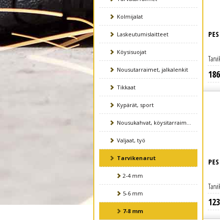
Kolmijalat
PES
Laskeutumislaitteet
Köysisuojat
Tarvi
Nousutarraimet, jalkalenkit
186
Lue lisää
Tikkaat
Kypärät, sport
Nousukahvat, köysitarraimet
Valjaat, työ
Tarvikenarut
PES
2-4 mm
Tarvi
5-6 mm
123
Lue lisää
7-8 mm