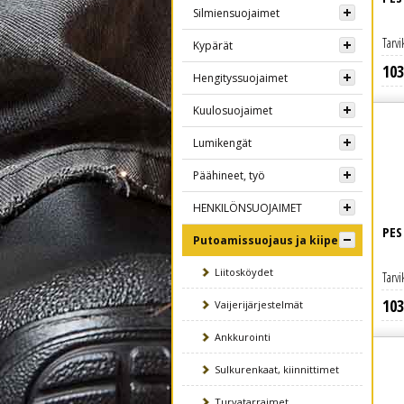
Silmiensuojaimet
Tarvi
Kypärät
103
Lue lisää
Hengityssuojaimet
Kuulosuojaimet
Lumikengät
Päähineet, työ
HENKILÖNSUOJAIMET
PES
Putoamissuojaus ja kiipeily
Liitosköydet
Tarvi
103
Lue lisää
Vaijerijärjestelmät
Ankkurointi
Sulkurenkaat, kiinnittimet
Turvatarraimet