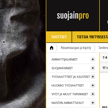
TUOTTEET
TIETOA YRITYKSEST
Putoamissuojaus ja kiipeily
Tarviken
7-8
AMMATTIJALKINEET
17
tu
SUOJAKÄSINEET
TYÖVAATTTEET JA ASUSTEET
HUOMIO TYÖVAATTEET
VYÖT JA MUUT TARVIKKEET
NAISTEN AMMATTIASUT
PES