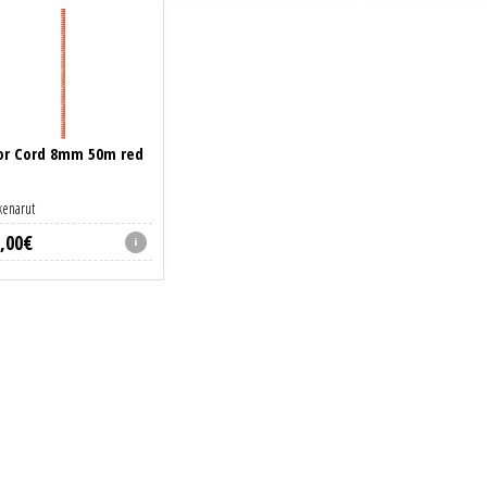
or Cord 8mm 50m red
kenarut
,
00
€