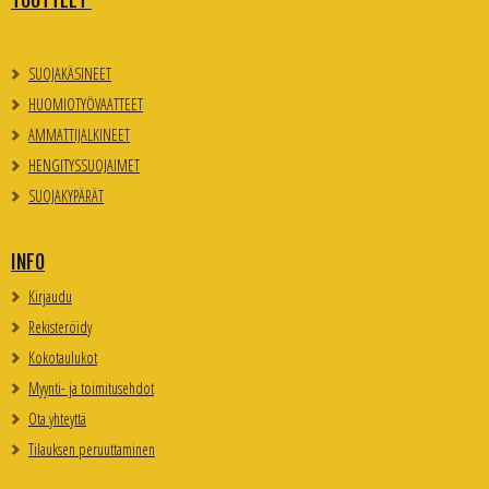
TUOTTEET
SUOJAKÄSINEET
HUOMIOTYÖVAATTEET
AMMATTIJALKINEET
HENGITYSSUOJAIMET
SUOJAKYPÄRÄT
INFO
Kirjaudu
Rekisteröidy
Kokotaulukot
Myynti- ja toimitusehdot
Ota yhteyttä
Tilauksen peruuttaminen