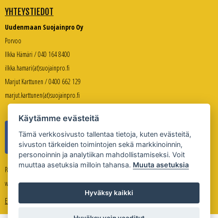
YHTEYSTIEDOT
Uudenmaan Suojainpro Oy
Porvoo
Ilkka Hämäri / 040 164 8400
ilkka.hamari(at)suojainpro.fi
Marjut Karttunen / 0400 662 129
marjut.karttunen(at)suojainpro.fi
Käytämme evästeitä
Tämä verkkosivusto tallentaa tietoja, kuten evästeitä,
sivuston tärkeiden toimintojen sekä markkinoinnin,
personoinnin ja analytiikan mahdollistamiseksi. Voit
muuttaa asetuksia milloin tahansa.
Muuta asetuksia
Palveleva verkkokauppa:
www.suojanpro.fi
Hyväksy kaikki
Evästeasetukset