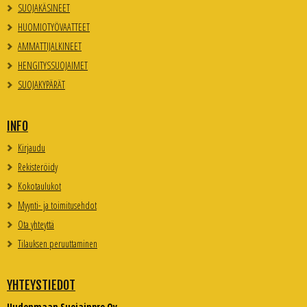
SUOJAKÄSINEET
HUOMIOTYÖVAATTEET
AMMATTIJALKINEET
HENGITYSSUOJAIMET
SUOJAKYPÄRÄT
INFO
Kirjaudu
Rekisteröidy
Kokotaulukot
Myynti- ja toimitusehdot
Ota yhteyttä
Tilauksen peruuttaminen
YHTEYSTIEDOT
Uudenmaan Suojainpro Oy