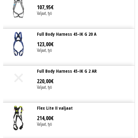
107
,
95
€
Valjaat, työ
Full Body Harness 45-IK G 20 A
123
,
00
€
Valjaat, työ
Full Body Harness 45-IK G 2 AR
220
,
00
€
Valjaat, työ
Flex Lite II valjaat
214
,
00
€
Valjaat, työ