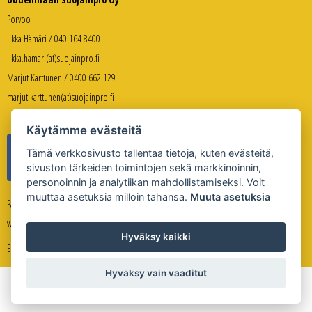
Porvoo
Ilkka Hämäri / 040 164 8400
ilkka.hamari(at)suojainpro.fi
Marjut Karttunen / 0400 662 129
marjut.karttunen(at)suojainpro.fi
Käytämme evästeitä
Tämä verkkosivusto tallentaa tietoja, kuten evästeitä,
sivuston tärkeiden toimintojen sekä markkinoinnin,
personoinnin ja analytiikan mahdollistamiseksi. Voit
muuttaa asetuksia milloin tahansa.
Muuta asetuksia
Palveleva verkkokauppa:
www.suojanpro.fi
Hyväksy kaikki
Evästeasetukset
Hyväksy vain vaaditut
Copyright © Uudenmaan Suojainpro Oy 2026
Sivuston toteutus
Whitestone Oy