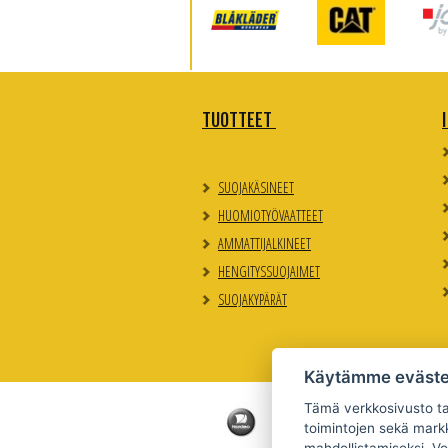
TUOTTEET
SUOJAKÄSINEET
HUOMIOTYÖVAATTEET
AMMATTIJALKINEET
HENGITYSSUOJAIMET
SUOJAKYPÄRÄT
Käytämme eväste
Tämä verkkosivusto tal
toimintojen sekä markk