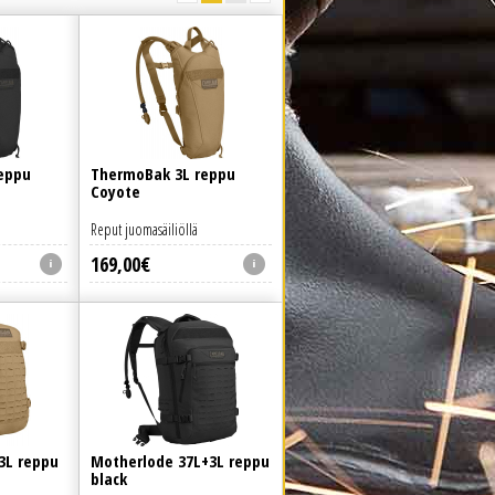
eppu
ThermoBak 3L reppu
Coyote
Reput juomasäiliöllä
169
,
00
€
3L reppu
Motherlode 37L+3L reppu
black