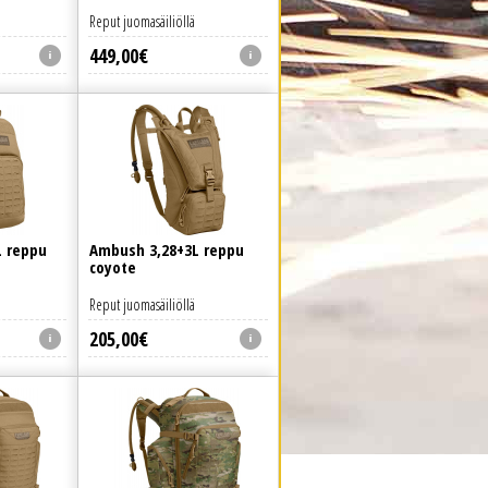
Reput juomasäiliöllä
449
,
00
€
L reppu
Ambush 3,28+3L reppu
coyote
Reput juomasäiliöllä
205
,
00
€