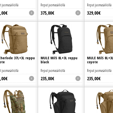
t juomasäiliöllä
Reput juomasäiliöllä
Reput juomasäiliöllä
,
00
€
375
,
00
€
329
,
00
€
herlode 37L+3L reppu
MULE MilS 8L+3L reppu
MULE MilS 8L+3
ote
black
coyote
t juomasäiliöllä
Reput juomasäiliöllä
Reput juomasäiliöllä
,
00
€
235
,
00
€
235
,
00
€