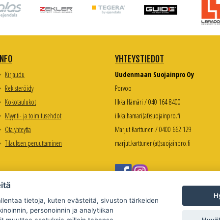
INFO
YHTEYSTIEDOT
Kirjaudu
Uudenmaan Suojainpro Oy
Rekisteröidy
Porvoo
Kokotaulukot
Ilkka Hämäri / 040 164 8400
Myynti- ja toimitusehdot
ilkka.hamari(at)suojainpro.fi
Ota yhteyttä
Marjut Karttunen / 0400 662 129
Tilauksen peruuttaminen
marjut.karttunen(at)suojainpro.fi
itä
Hy
lentaa tietoja, kuten evästeitä, sivuston tärkeiden
inoinnin, personoinnin ja analytiikan
Hyväk