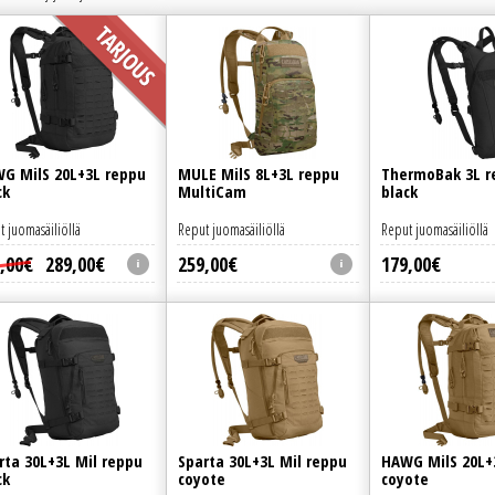
G MilS 20L+3L reppu
MULE MilS 8L+3L reppu
ThermoBak 3L r
ck
MultiCam
black
t juomasäiliöllä
Reput juomasäiliöllä
Reput juomasäiliöllä
,
00
€
289
,
00
€
259
,
00
€
179
,
00
€
rta 30L+3L Mil reppu
Sparta 30L+3L Mil reppu
HAWG MilS 20L+
ck
coyote
coyote