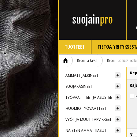
TUOTTEET
TIETOA YRITYKSEST
Reput ja kassit
Reput juomasäiliöllä
Rep
AMMATTIJALKINEET
Raj
SUOJAKÄSINEET
M
TYÖVAATTTEET JA ASUSTEET
HUOMIO TYÖVAATTEET
VYÖT JA MUUT TARVIKKEET
NAISTEN AMMATTIASUT
31
tu