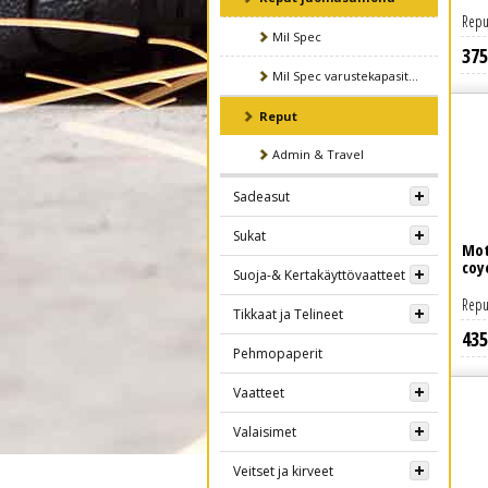
Repu
Mil Spec
375
Lue lisää
Mil Spec varustekapasiteetilla
Reput
Admin & Travel
Sadeasut
Sukat
Mot
coy
Suoja-& Kertakäyttövaatteet
Repu
Tikkaat ja Telineet
435
Lue lisää
Pehmopaperit
Vaatteet
Valaisimet
Veitset ja kirveet