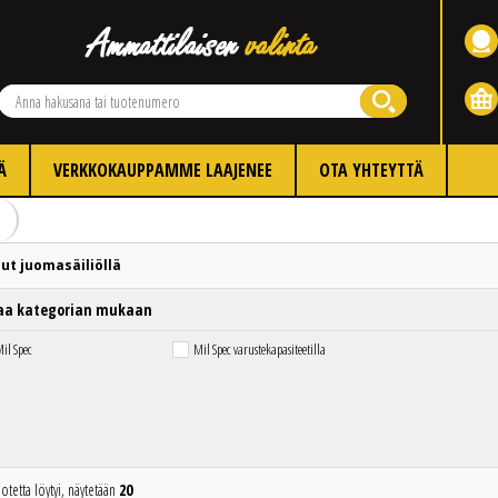
Ä
VERKKOKAUPPAMME LAAJENEE
OTA YHTEYTTÄ
ut juomasäiliöllä
aa kategorian mukaan
il Spec
Mil Spec varustekapasiteetilla
otetta löytyi, näytetään
20
Edellinen
Seuraava