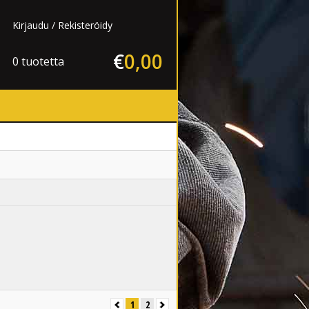
Kirjaudu
Rekisteröidy
€
0
,
00
0 tuotetta
1
2