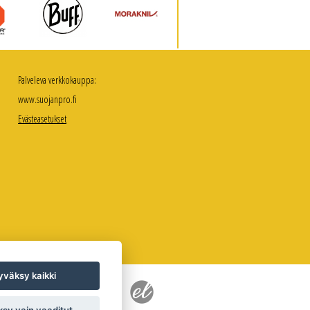
Palveleva verkkokauppa:
www.suojanpro.fi
Evästeasetukset
väksy kaikki
sy vain vaaditut