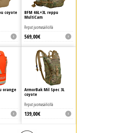
pu coyote
BFM 46L+3L reppu
MultiCam
Reput juomasäiliöllä
569
,
00
€
pu orange
ArmorBak Mil Spec 3L
coyote
Reput juomasäiliöllä
139
,
00
€