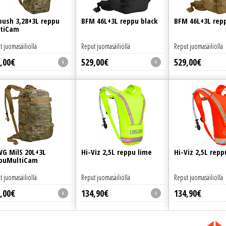
ush 3,28+3L reppu
BFM 46L+3L reppu black
BFM 46L+3L rep
tiCam
t juomasäiliöllä
Reput juomasäiliöllä
Reput juomasäiliöllä
,
00
€
529
,
00
€
529
,
00
€
G MilS 20L+3L
Hi-Viz 2,5L reppu lime
Hi-Viz 2,5L rep
puMultiCam
t juomasäiliöllä
Reput juomasäiliöllä
Reput juomasäiliöllä
,
00
€
134
,
90
€
134
,
90
€