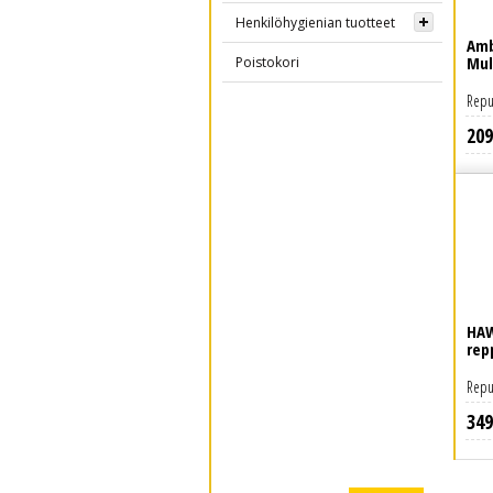
Henkilöhygienian tuotteet
Amb
Mul
Poistokori
Repu
209
Lue lisää
HAW
rep
Repu
349
Lue lisää