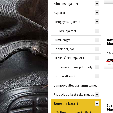
Silmiensuojaimet
Kypärät
Hengityssuojaimet
Kuulosuojaimet
HAW
Lumikengät
bla
Päähineet, työ
Repu
HENKILÖNSUOJAIMET
329
Lue lisää
Putoamissuojaus ja kiipeily
Juomaratkaisut
Lämpövaatteet ja lämmittimet
Pipot+Lippikset sekä muut päähineet
Reput ja kassit
Spa
bla
Reput juomasäiliöllä