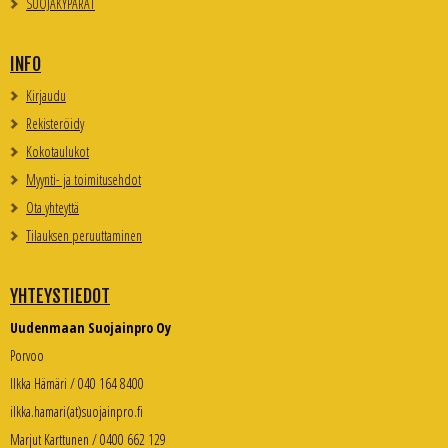
SUOJAKYPÄRÄT
INFO
Kirjaudu
Rekisteröidy
Kokotaulukot
Myynti- ja toimitusehdot
Ota yhteyttä
Tilauksen peruuttaminen
YHTEYSTIEDOT
Uudenmaan Suojainpro Oy
Porvoo
Ilkka Hämäri / 040 164 8400
ilkka.hamari(at)suojainpro.fi
Marjut Karttunen / 0400 662 129