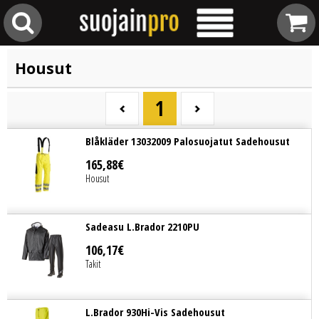
Housut
1
Blåkläder 13032009 Palosuojatut Sadehousut
165
,
88
€
Housut
Sadeasu L.Brador 2210PU
106
,
17
€
Takit
L.Brador 930Hi-Vis Sadehousut