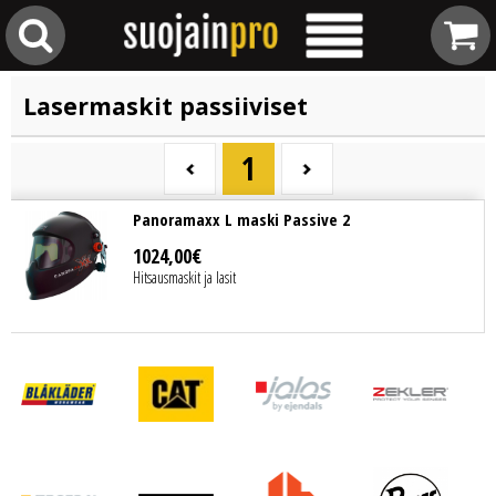
Lasermaskit passiiviset
1
Panoramaxx L maski Passive 2
1024
,
00
€
Hitsausmaskit ja lasit