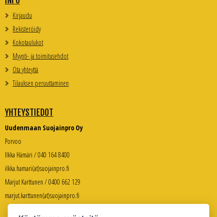
INFO
Kirjaudu
Rekisteröidy
Kokotaulukot
Myynti- ja toimitusehdot
Ota yhteyttä
Tilauksen peruuttaminen
YHTEYSTIEDOT
Uudenmaan Suojainpro Oy
Porvoo
Ilkka Hämäri / 040 164 8400
ilkka.hamari(at)suojainpro.fi
Marjut Karttunen / 0400 662 129
marjut.karttunen(at)suojainpro.fi