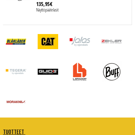
135
,
95
€
Näyttöpäätelasit
TUOTTEET