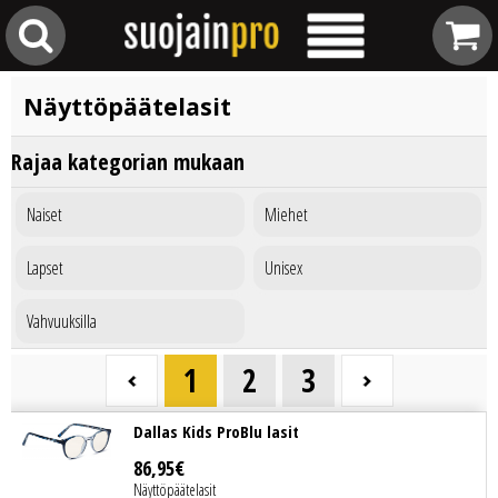
Näyttöpäätelasit
Rajaa kategorian mukaan
Naiset
Miehet
Lapset
Unisex
Vahvuuksilla
1
2
3
Dallas Kids ProBlu lasit
86
,
95
€
Näyttöpäätelasit