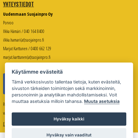
YHTEYSTIEDOT
Uudenmaan Suojainpro Oy
Porvoo
Ilkka Hämäri / 040 164 8400
ilkka.hamari(at)suojainpro.fi
Marjut Karttunen / 0400 662 129
marjut.karttunen(at)suojainpro.fi
Käytämme evästeitä
Tämä verkkosivusto tallentaa tietoja, kuten evästeitä,
sivuston tärkeiden toimintojen sekä markkinoinnin,
personoinnin ja analytiikan mahdollistamiseksi. Voit
muuttaa asetuksia milloin tahansa.
Muuta asetuksia
Palveleva verkkokauppa:
www.suojanpro.fi
Hyväksy kaikki
Evästeasetukset
Hyväksy vain vaaditut