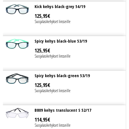
Kick kehys black-grey 54/19
125
,
95
€
Suojalasikehykset linsseille
Spicy kehys black-blue 53/19
125
,
95
€
Suojalasikehykset linsseille
Spicy kehys black-green 53/19
125
,
95
€
Suojalasikehykset linsseille
B809 kehys translucent S 52/17
114
,
95
€
Suojalasikehykset linsseille