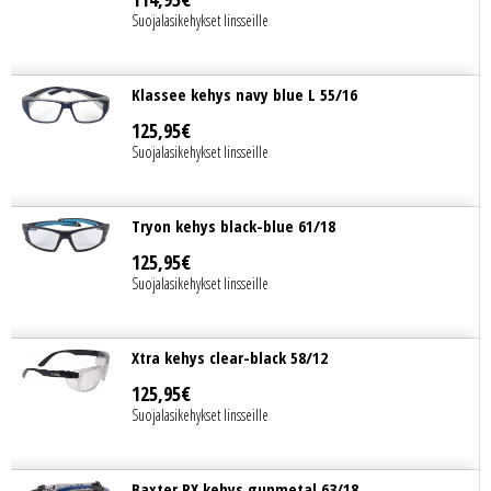
Suojalasikehykset linsseille
Klassee kehys navy blue L 55/16
125
,
95
€
Suojalasikehykset linsseille
Tryon kehys black-blue 61/18
125
,
95
€
Suojalasikehykset linsseille
Xtra kehys clear-black 58/12
125
,
95
€
Suojalasikehykset linsseille
Baxter RX kehys gunmetal 63/18