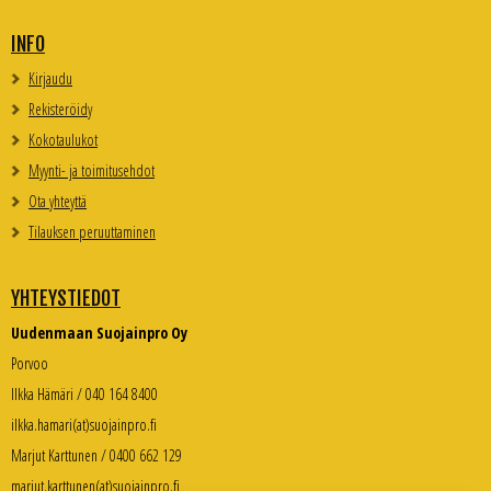
INFO
Kirjaudu
Rekisteröidy
Kokotaulukot
Myynti- ja toimitusehdot
Ota yhteyttä
Tilauksen peruuttaminen
YHTEYSTIEDOT
Uudenmaan Suojainpro Oy
Porvoo
Ilkka Hämäri / 040 164 8400
ilkka.hamari(at)suojainpro.fi
Marjut Karttunen / 0400 662 129
marjut.karttunen(at)suojainpro.fi