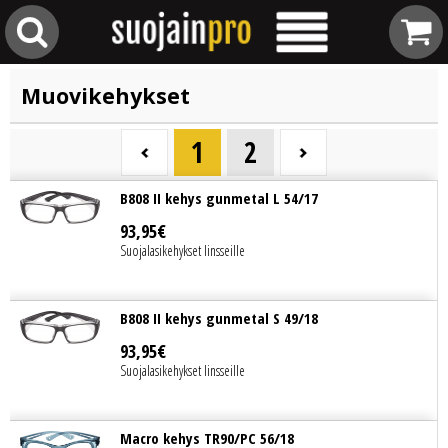
Muovikehykset
1
2
B808 II kehys gunmetal L 54/17
93
,
95
€
Suojalasikehykset linsseille
B808 II kehys gunmetal S 49/18
93
,
95
€
Suojalasikehykset linsseille
Macro kehys TR90/PC 56/18