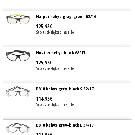
Harper kehys gray-green 62/16
125
,
95
€
Suojalasikehykset linsseille
Hustler kehys black 68/17
125
,
95
€
Suojalasikehykset linsseille
B810 kehys grey-black S 52/17
114
,
95
€
Suojalasikehykset linsseille
B810 kehys grey-black L 54/17
114
,
95
€