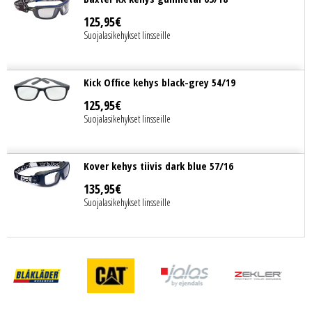
125
,
95
€
Suojalasikehykset linsseille
Kick Office kehys black-grey 54/19
125
,
95
€
Suojalasikehykset linsseille
Kover kehys tiivis dark blue 57/16
135
,
95
€
Suojalasikehykset linsseille