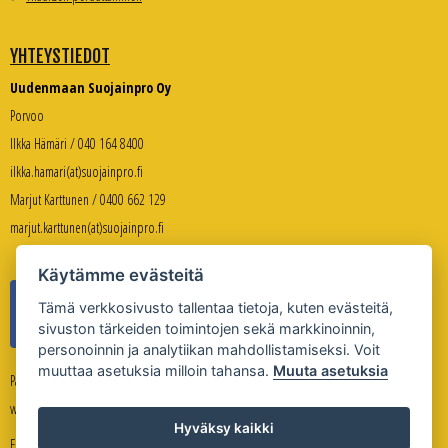
YHTEYSTIEDOT
Uudenmaan Suojainpro Oy
Porvoo
Ilkka Hämäri / 040 164 8400
ilkka.hamari(at)suojainpro.fi
Marjut Karttunen / 0400 662 129
marjut.karttunen(at)suojainpro.fi
Käytämme evästeitä
Tämä verkkosivusto tallentaa tietoja, kuten evästeitä,
sivuston tärkeiden toimintojen sekä markkinoinnin,
personoinnin ja analytiikan mahdollistamiseksi. Voit
muuttaa asetuksia milloin tahansa.
Muuta asetuksia
Palveleva verkkokauppa:
www.suojanpro.fi
Hyväksy kaikki
Evästeasetukset