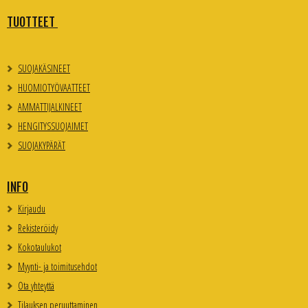
TUOTTEET
SUOJAKÄSINEET
HUOMIOTYÖVAATTEET
AMMATTIJALKINEET
HENGITYSSUOJAIMET
SUOJAKYPÄRÄT
INFO
Kirjaudu
Rekisteröidy
Kokotaulukot
Myynti- ja toimitusehdot
Ota yhteyttä
Tilauksen peruuttaminen