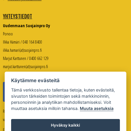
YHTEYSTIEDOT
Uudenmaan Suojainpro Oy
Porvoo
Ilkka Hämäri / 040 164 8400
ilkka.hamari(at)suojainpro.fi
Marjut Karttunen / 0400 662 129
marjut.karttunen(at)suojainpro.fi
Käytämme evästeitä
Tämä verkkosivusto tallentaa tietoja, kuten evästeitä,
sivuston tärkeiden toimintojen sekä markkinoinnin,
personoinnin ja analytiikan mahdollistamiseksi. Voit
muuttaa asetuksia milloin tahansa.
Muuta asetuksia
Palveleva verkkokauppa:
www.suojanpro.fi
Hyväksy kaikki
Evästeasetukset