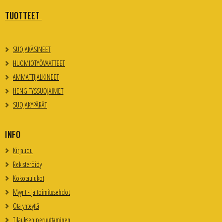
TUOTTEET
SUOJAKÄSINEET
HUOMIOTYÖVAATTEET
AMMATTIJALKINEET
HENGITYSSUOJAIMET
SUOJAKYPÄRÄT
INFO
Kirjaudu
Rekisteröidy
Kokotaulukot
Myynti- ja toimitusehdot
Ota yhteyttä
Tilauksen peruuttaminen