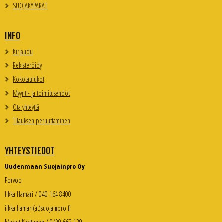
SUOJAKYPÄRÄT
INFO
Kirjaudu
Rekisteröidy
Kokotaulukot
Myynti- ja toimitusehdot
Ota yhteyttä
Tilauksen peruuttaminen
YHTEYSTIEDOT
Uudenmaan Suojainpro Oy
Porvoo
Ilkka Hämäri / 040 164 8400
ilkka.hamari(at)suojainpro.fi
Marjut Karttunen / 0400 662 129