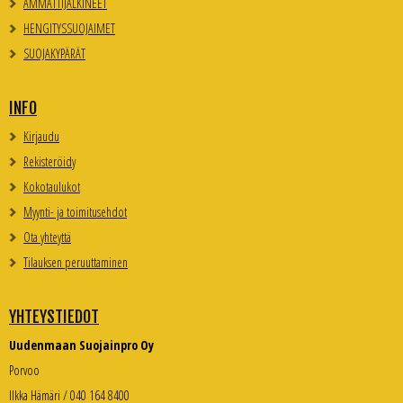
AMMATTIJALKINEET
HENGITYSSUOJAIMET
SUOJAKYPÄRÄT
INFO
Kirjaudu
Rekisteröidy
Kokotaulukot
Myynti- ja toimitusehdot
Ota yhteyttä
Tilauksen peruuttaminen
YHTEYSTIEDOT
Uudenmaan Suojainpro Oy
Porvoo
Ilkka Hämäri / 040 164 8400