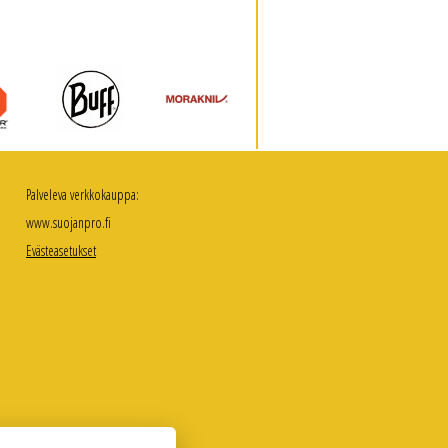
Palveleva verkkokauppa:
www.suojanpro.fi
Evästeasetukset