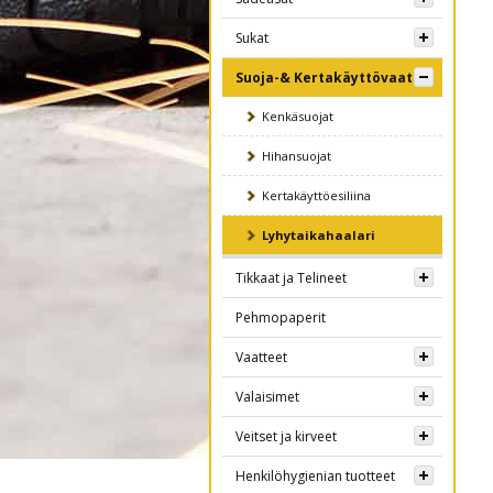
Sukat
Suoja-& Kertakäyttövaatteet
Kenkäsuojat
Hihansuojat
Kertakäyttöesiliina
Lyhytaikahaalari
Tikkaat ja Telineet
Pehmopaperit
Vaatteet
Valaisimet
Veitset ja kirveet
Henkilöhygienian tuotteet