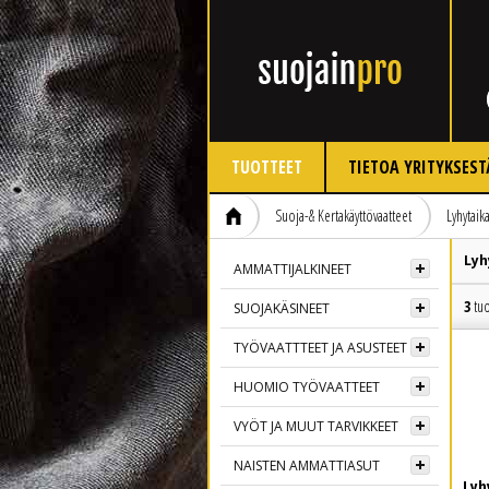
TUOTTEET
TIETOA YRITYKSEST
Suoja-& Kertakäyttövaatteet
Lyhytaik
Lyh
AMMATTIJALKINEET
3
tuo
SUOJAKÄSINEET
TYÖVAATTTEET JA ASUSTEET
HUOMIO TYÖVAATTEET
VYÖT JA MUUT TARVIKKEET
NAISTEN AMMATTIASUT
Lyh