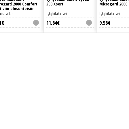
rogard 2000 Comfort
500 Xpert
Microgard 2000
tiviin olosuhteisiin
aikahaalari
Lyhytaikahaalari
Lyhytaikahaalari
1
€
11
,
64
€
9
,
56
€