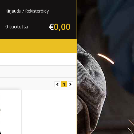
Kirjaudu
Rekisteröidy
€
0
,
00
0 tuotetta
1
i