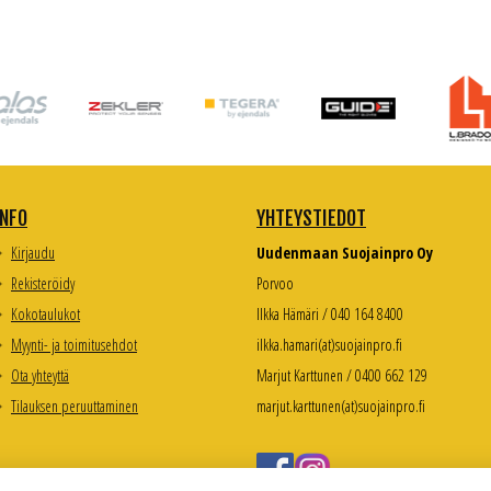
INFO
YHTEYSTIEDOT
Kirjaudu
Uudenmaan Suojainpro Oy
Rekisteröidy
Porvoo
Kokotaulukot
Ilkka Hämäri / 040 164 8400
Myynti- ja toimitusehdot
ilkka.hamari(at)suojainpro.fi
Ota yhteyttä
Marjut Karttunen / 0400 662 129
Tilauksen peruuttaminen
marjut.karttunen(at)suojainpro.fi