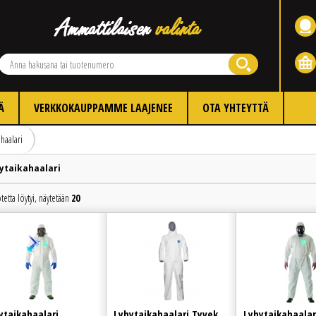
Ä
VERKKOKAUPPAMME LAAJENEE
OTA YHTEYTTÄ
ahaalari
ytaikahaalari
tetta löytyi, näytetään
20
Edellinen
Seuraava
ytaikahaalari
Lyhytaikahaalari Tyvek
Lyhytaikahaalar