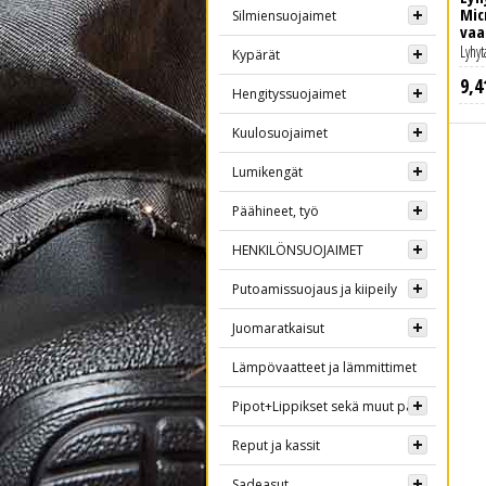
Mic
Silmiensuojaimet
vaa
Lyhyt
Kypärät
9
,
4
Hengityssuojaimet
Kuulosuojaimet
Lumikengät
Päähineet, työ
HENKILÖNSUOJAIMET
Putoamissuojaus ja kiipeily
Juomaratkaisut
Lämpövaatteet ja lämmittimet
Pipot+Lippikset sekä muut päähineet
Reput ja kassit
Sadeasut