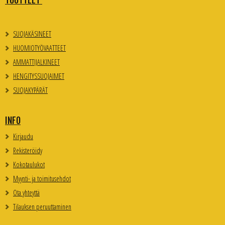
TUOTTEET
SUOJAKÄSINEET
HUOMIOTYÖVAATTEET
AMMATTIJALKINEET
HENGITYSSUOJAIMET
SUOJAKYPÄRÄT
INFO
Kirjaudu
Rekisteröidy
Kokotaulukot
Myynti- ja toimitusehdot
Ota yhteyttä
Tilauksen peruuttaminen