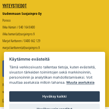
YHTEYSTIEDOT
Uudenmaan Suojainpro Oy
Porvoo
Ilkka Hämäri / 040 164 8400
ilkka.hamari(at)suojainpro.fi
Marjut Karttunen / 0400 662 129
marjut.karttunen(at)suojainpro.fi
Käytämme evästeitä
Tämä verkkosivusto tallentaa tietoja, kuten evästeitä,
sivuston tärkeiden toimintojen sekä markkinoinnin,
personoinnin ja analytiikan mahdollistamiseksi. Voit
muuttaa asetuksia milloin tahansa.
Muuta asetuksia
Palveleva verkkokauppa:
www.suojanpro.fi
Hyväksy kaikki
Evästeasetukset