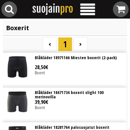
Boxerit
1
Blåkläder 18971166 Miesten boxerit (2-pack)
28
,
50
€
Boxerit
Blåkläder 18471734 boxerit xlight 100
merinovilla
39
,
90
€
Boxerit
Blåkläder 18281764 palosuojatut boxerit