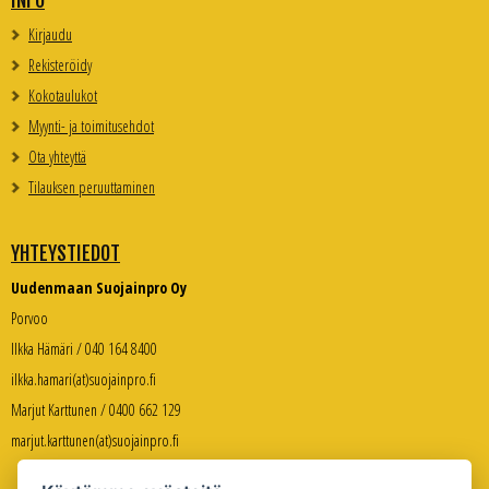
INFO
Kirjaudu
Rekisteröidy
Kokotaulukot
Myynti- ja toimitusehdot
Ota yhteyttä
Tilauksen peruuttaminen
YHTEYSTIEDOT
Uudenmaan Suojainpro Oy
Porvoo
Ilkka Hämäri / 040 164 8400
ilkka.hamari(at)suojainpro.fi
Marjut Karttunen / 0400 662 129
marjut.karttunen(at)suojainpro.fi