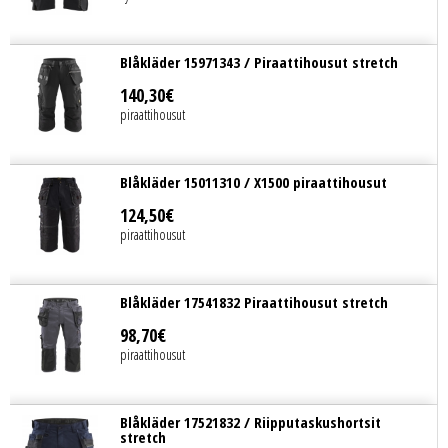
Blåkläder 15971343 / Piraattihousut stretch
140
,
30
€
piraattihousut
Blåkläder 15011310 / X1500 piraattihousut
124
,
50
€
piraattihousut
Blåkläder 17541832 Piraattihousut stretch
98
,
70
€
piraattihousut
Blåkläder 17521832 / Riipputaskushortsit
stretch