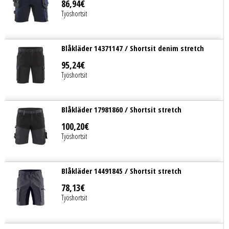
86
,
94
€
Työshortsit
Blåkläder 14371147 / Shortsit denim stretch
95
,
24
€
Työshortsit
Blåkläder 17981860 / Shortsit stretch
100
,
20
€
Työshortsit
Blåkläder 14491845 / Shortsit stretch
78
,
13
€
Työshortsit