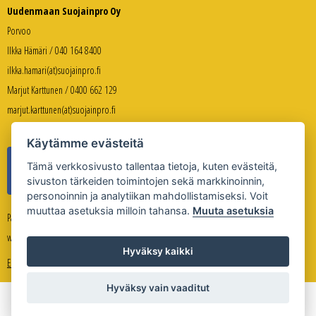
Uudenmaan Suojainpro Oy
Porvoo
Ilkka Hämäri / 040 164 8400
ilkka.hamari(at)suojainpro.fi
Marjut Karttunen / 0400 662 129
marjut.karttunen(at)suojainpro.fi
Käytämme evästeitä
Tämä verkkosivusto tallentaa tietoja, kuten evästeitä,
sivuston tärkeiden toimintojen sekä markkinoinnin,
personoinnin ja analytiikan mahdollistamiseksi. Voit
muuttaa asetuksia milloin tahansa.
Muuta asetuksia
Palveleva verkkokauppa:
www.suojanpro.fi
Hyväksy kaikki
Evästeasetukset
Hyväksy vain vaaditut
Copyright © Uudenmaan Suojainpro Oy 2026
Sivuston toteutus
Whitestone Oy