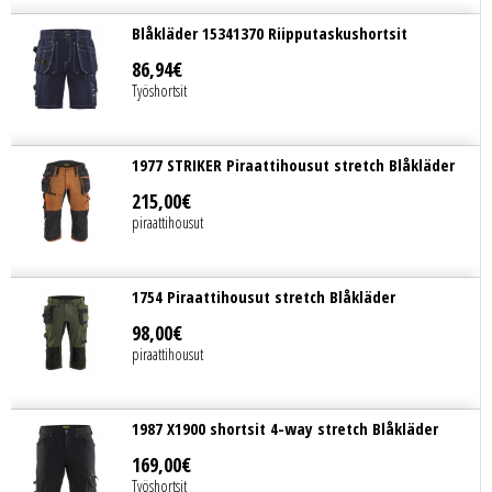
Blåkläder 15341370 Riipputaskushortsit
86
,
94
€
Työshortsit
1977 STRIKER Piraattihousut stretch Blåkläder
215
,
00
€
piraattihousut
1754 Piraattihousut stretch Blåkläder
98
,
00
€
piraattihousut
1987 X1900 shortsit 4-way stretch Blåkläder
169
,
00
€
Työshortsit