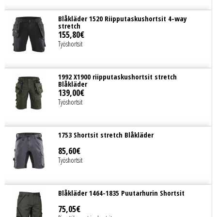
Blåkläder 1520 Riipputaskushortsit 4-way
stretch
155
,
80
€
Työshortsit
1992 X1900 riipputaskushortsit stretch
Blåkläder
139
,
00
€
Työshortsit
1753 Shortsit stretch Blåkläder
85
,
60
€
Työshortsit
Blåkläder 1464-1835 Puutarhurin Shortsit
75
,
05
€