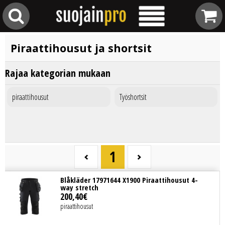
Piraattihousut ja shortsit
Rajaa kategorian mukaan
piraattihousut
Työshortsit
1
Blåkläder 17971644 X1900 Piraattihousut 4-
way stretch
200
,
40
€
piraattihousut