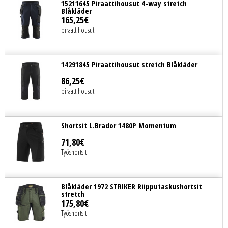
15211645 Piraattihousut 4-way stretch
Blåkläder
165
,
25
€
piraattihousut
14291845 Piraattihousut stretch Blåkläder
86
,
25
€
piraattihousut
Shortsit L.Brador 1480P Momentum
71
,
80
€
Työshortsit
Blåkläder 1972 STRIKER Riipputaskushortsit
stretch
175
,
80
€
Työshortsit