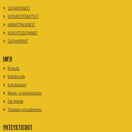
SUOJAKÄSINEET
HUOMIOTYÖVAATTEET
AMMATTIJALKINEET
HENGITYSSUOJAIMET
SUOJAKYPÄRÄT
INFO
Kirjaudu
Rekisteröidy
Kokotaulukot
Myynti- ja toimitusehdot
Ota yhteyttä
Tilauksen peruuttaminen
YHTEYSTIEDOT