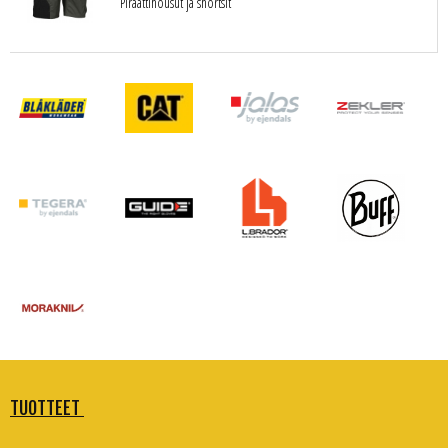
Piraattihousut ja shortsit
TUOTTEET