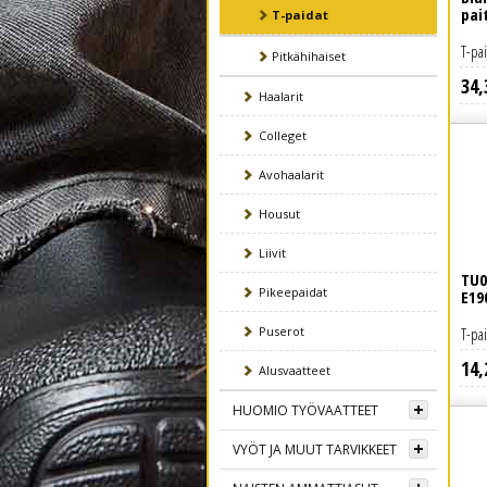
pai
T-paidat
T-pa
Pitkähihaiset
34
,
Lue lisää
Haalarit
Colleget
Avohaalarit
Housut
Liivit
TU0
Pikeepaidat
E19
Puserot
T-pa
14
,
Lue lisää
Alusvaatteet
HUOMIO TYÖVAATTEET
VYÖT JA MUUT TARVIKKEET