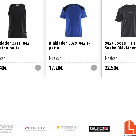
kläder 35111042
Blåkläder 33791042 T-
9427 Loose Fit 
aton paita
paita
Snake Blåkläder
idat
T-paidat
T-paidat
40
€
17
,
20
€
22
,
50
€