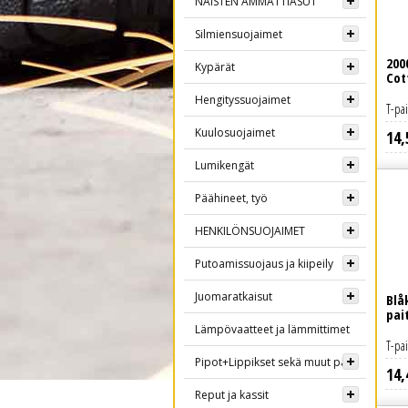
NAISTEN AMMATTIASUT
Silmiensuojaimet
200
Kypärät
Cot
Hengityssuojaimet
T-pa
Kuulosuojaimet
14
,
Lue lisää
Lumikengät
Päähineet, työ
HENKILÖNSUOJAIMET
Putoamissuojaus ja kiipeily
Juomaratkaisut
Blå
pai
Lämpövaatteet ja lämmittimet
T-pa
Pipot+Lippikset sekä muut päähineet
14
,
Lue lisää
Reput ja kassit