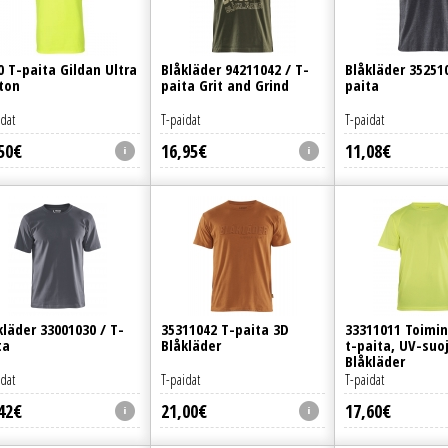
0 T-paita Gildan Ultra
Blåkläder 94211042 / T-
Blåkläder 352510
ton
paita Grit and Grind
paita
idat
T-paidat
T-paidat
50
€
16
,
95
€
11
,
08
€
kläder 33001030 / T-
35311042 T-paita 3D
33311011 Toimin
ta
Blåkläder
t-paita, UV-suo
Blåkläder
idat
T-paidat
T-paidat
42
€
21
,
00
€
17
,
60
€