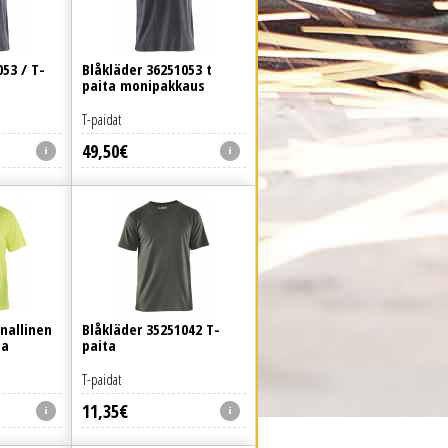
53 / T-
Blåkläder 36251053 t
paita monipakkaus
T-paidat
49
,
50
€
nallinen
Blåkläder 35251042 T-
ja
paita
T-paidat
11
,
35
€