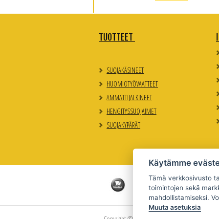
TUOTTEET
SUOJAKÄSINEET
HUOMIOTYÖVAATTEET
AMMATTIJALKINEET
HENGITYSSUOJAIMET
SUOJAKYPÄRÄT
Käytämme eväste
Tämä verkkosivusto tal
toimintojen sekä markk
mahdollistamiseksi. Vo
Muuta asetuksia
Copyright © Uudenmaan Suojainpro Oy 2026