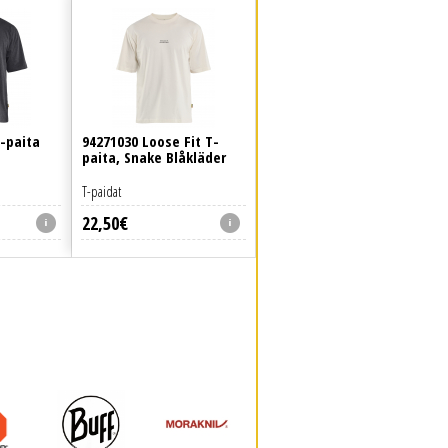
T-paita
94271030 Loose Fit T-
paita, Snake Blåkläder
T-paidat
22
,
50
€