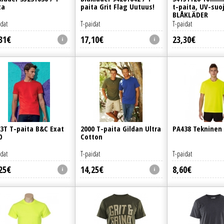
ta
paita Grit Flag Uutuus!
t-paita, UV-suo
BLÅKLÄDER
idat
T-paidat
T-paidat
31
€
17
,
10
€
23
,
30
€
3T T-paita B&C Exat
2000 T-paita Gildan Ultra
PA438 Tekninen 
0
Cotton
idat
T-paidat
T-paidat
25
€
14
,
25
€
8
,
60
€