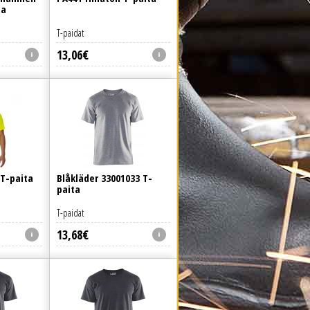
ja
T-paidat
13
,
06
€
T-paita
Blåkläder 33001033 T-
paita
T-paidat
13
,
68
€