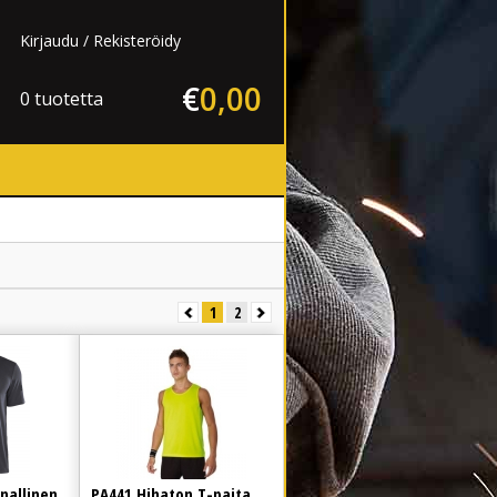
Kirjaudu
Rekisteröidy
€
0
,
00
0 tuotetta
1
2
nallinen
PA441 Hihaton T-paita