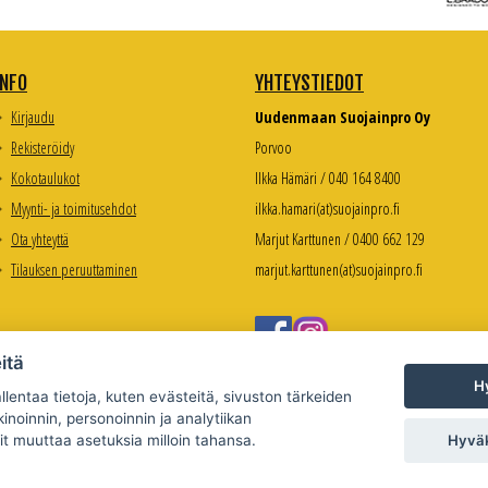
INFO
YHTEYSTIEDOT
Kirjaudu
Uudenmaan Suojainpro Oy
Rekisteröidy
Porvoo
Kokotaulukot
Ilkka Hämäri / 040 164 8400
Myynti- ja toimitusehdot
ilkka.hamari(at)suojainpro.fi
Ota yhteyttä
Marjut Karttunen / 0400 662 129
Tilauksen peruuttaminen
marjut.karttunen(at)suojainpro.fi
itä
Hy
lentaa tietoja, kuten evästeitä, sivuston tärkeiden
inoinnin, personoinnin ja analytiikan
Hyväk
it muuttaa asetuksia milloin tahansa.