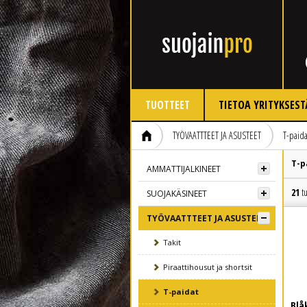
TUOTTEET
TIETOA YRITYKSEST
TYÖVAATTTEET JA ASUSTEET
T-paida
T-p
AMMATTIJALKINEET
21
tu
SUOJAKÄSINEET
TYÖVAATTTEET JA ASUSTEET
Takit
Piraattihousut ja shortsit
T-paidat
Blå