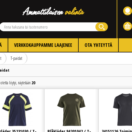
Ä
VERKKOKAUPPAMME LAAJENEE
OTA YHTEYTTÄ
t
T-paidat
aidat
otetta löytyi, näytetään
20
Edellinen
Seuraava
kläder 35231030 / T-
Blåkläder 94201042 / T-
34151126 Toimin