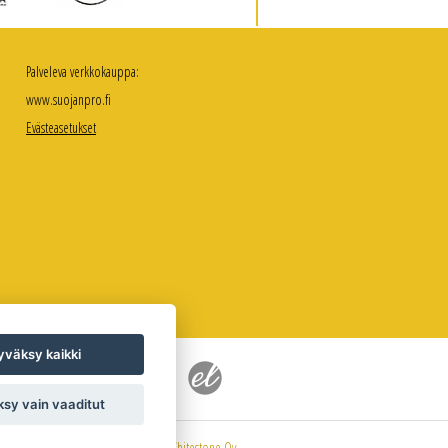
Palveleva verkkokauppa:
www.suojanpro.fi
Evästeasetukset
väksy kaikki
sy vain vaaditut
Sivuston toteutus
Whitestone Oy