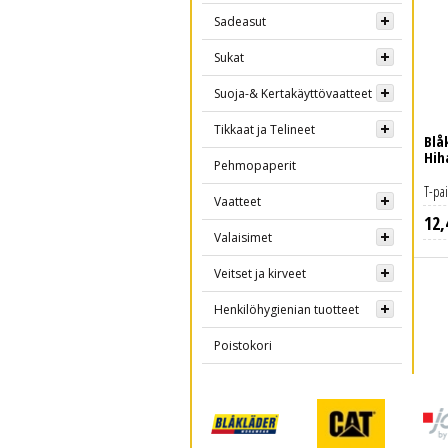
Sadeasut
Sukat
Suoja-& Kertakäyttövaatteet
Tikkaat ja Telineet
Blå
Hih
Pehmopaperit
T-pa
Vaatteet
12
,
Lue lisää
Valaisimet
Veitset ja kirveet
Henkilöhygienian tuotteet
Poistokori