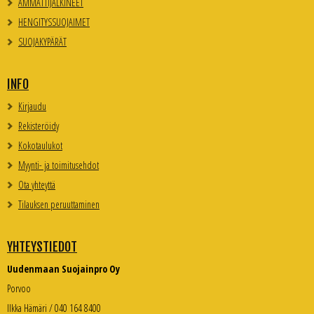
AMMATTIJALKINEET
HENGITYSSUOJAIMET
SUOJAKYPÄRÄT
INFO
Kirjaudu
Rekisteröidy
Kokotaulukot
Myynti- ja toimitusehdot
Ota yhteyttä
Tilauksen peruuttaminen
YHTEYSTIEDOT
Uudenmaan Suojainpro Oy
Porvoo
Ilkka Hämäri / 040 164 8400