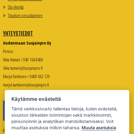
Ota yhteyttä
Tilauksen peruuttaminen
YHTEYSTIEDOT
Uudenmaan Suojainpro Oy
Porvoo
Ilkka Hämäri / 040 164 8400
ilkka.hamari(at)suojainpro.fi
Marjut Karttunen / 0400 662 129
marjut.karttunen(at)suojainpro.fi
Käytämme evästeitä
Tämä verkkosivusto tallentaa tietoja, kuten evästeitä,
sivuston tärkeiden toimintojen sekä markkinoinnin,
personoinnin ja analytiikan mahdollistamiseksi. Voit
muuttaa asetuksia milloin tahansa.
Muuta asetuksia
Palveleva verkkokauppa: