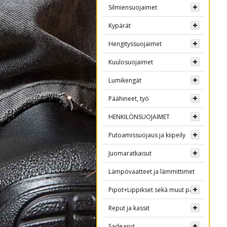
Silmiensuojaimet
Kypärät
Hengityssuojaimet
Kuulosuojaimet
Lumikengät
Päähineet, työ
HENKILÖNSUOJAIMET
Putoamissuojaus ja kiipeily
Juomaratkaisut
Lämpövaatteet ja lämmittimet
Pipot+Lippikset sekä muut päähineet
Reput ja kassit
Sadeasut