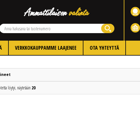
Ä
VERKKOKAUPPAMME LAAJENEE
OTA YHTEYTTÄ
ineet
tetta löytyi, näytetään
20
Edellinen
Seuraava