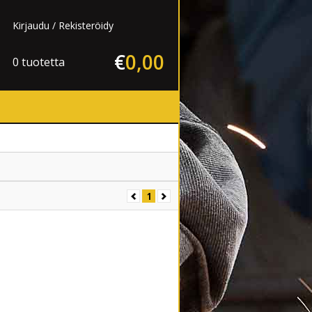
Kirjaudu
Rekisteröidy
€
0
,
00
0 tuotetta
1