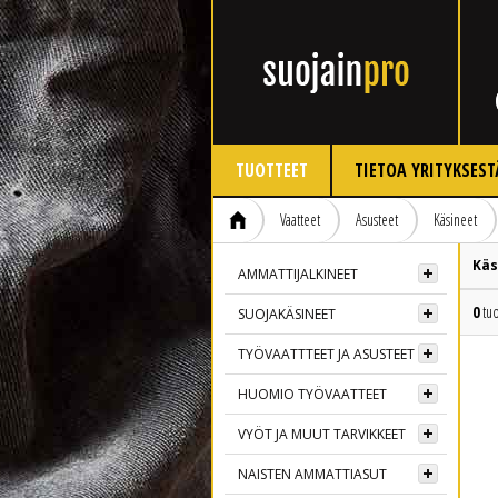
TUOTTEET
TIETOA YRITYKSEST
Vaatteet
Asusteet
Käsineet
Käs
AMMATTIJALKINEET
0
tuo
SUOJAKÄSINEET
TYÖVAATTTEET JA ASUSTEET
HUOMIO TYÖVAATTEET
VYÖT JA MUUT TARVIKKEET
NAISTEN AMMATTIASUT