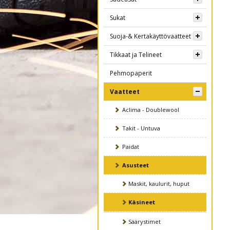
Sukat
Suoja-& Kertakäyttövaatteet
Tikkaat ja Telineet
Pehmopaperit
Vaatteet
Aclima - Doublewool
Takit - Untuva
Paidat
Asusteet
Maskit, kaulurit, huput
Käsineet
Säärystimet