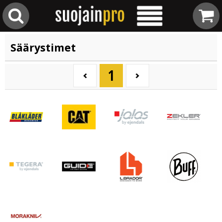
Säärystimet
1