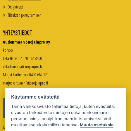
Ota yhteyttä
Tilauksen peruuttaminen
YHTEYSTIEDOT
Uudenmaan Suojainpro Oy
Porvoo
Ilkka Hämäri / 040 164 8400
ilkka.hamari(at)suojainpro.fi
Marjut Karttunen / 0400 662 129
marjut.karttunen(at)suojainpro.fi
Käytämme evästeitä
Tämä verkkosivusto tallentaa tietoja, kuten evästeitä,
sivuston tärkeiden toimintojen sekä markkinoinnin,
personoinnin ja analytiikan mahdollistamiseksi. Voit
muuttaa asetuksia milloin tahansa.
Muuta asetuksia
Palveleva verkkokauppa: