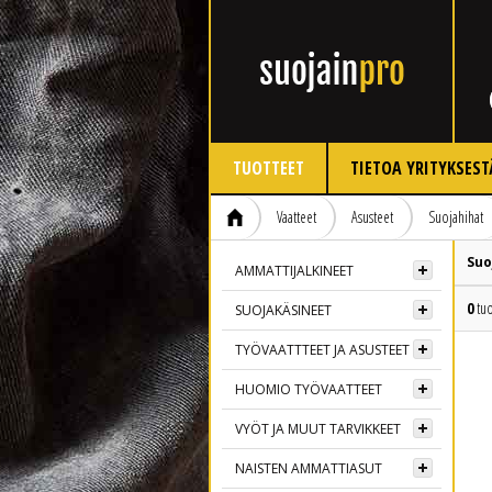
TUOTTEET
TIETOA YRITYKSEST
Vaatteet
Asusteet
Suojahihat
Suo
AMMATTIJALKINEET
0
tuo
SUOJAKÄSINEET
TYÖVAATTTEET JA ASUSTEET
HUOMIO TYÖVAATTEET
VYÖT JA MUUT TARVIKKEET
NAISTEN AMMATTIASUT