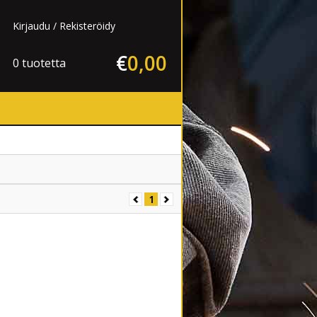
Kirjaudu
Rekisteröidy
€
0
,
00
0 tuotetta
1