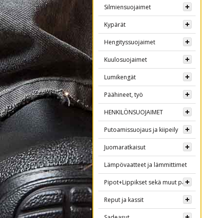
Silmiensuojaimet
Kypärät
Hengityssuojaimet
Kuulosuojaimet
Lumikengät
Päähineet, työ
HENKILÖNSUOJAIMET
Putoamissuojaus ja kiipeily
Juomaratkaisut
Lämpövaatteet ja lämmittimet
Pipot+Lippikset sekä muut päähineet
Reput ja kassit
Sadeasut