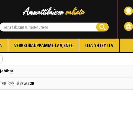
Ä
VERKKOKAUPPAMME LAAJENEE
OTA YHTEYTTÄ
jahihat
tetta löytyi, näytetään
20
Edellinen
Seuraava