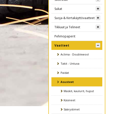
Sukat
Suoja-& Kertakäyttövaatteet
Tikkaat ja Telineet
Pehmopaperit
Vaatteet
Aclima - Doublewool
Takit - Untuva
Paidat
Asusteet
Maskit, kaulurit, huput
Käsineet
Säärystimet