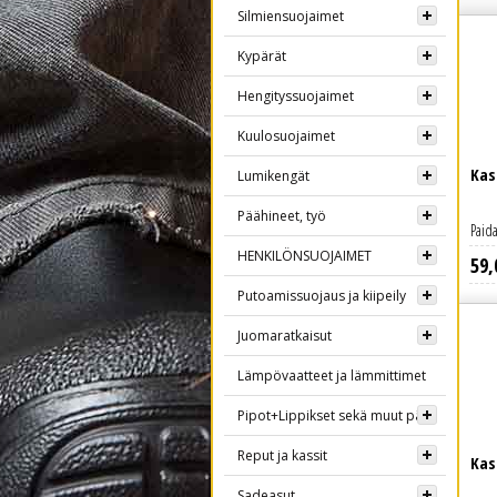
Silmiensuojaimet
Kypärät
Hengityssuojaimet
Kuulosuojaimet
Kas
Lumikengät
Päähineet, työ
Paida
HENKILÖNSUOJAIMET
59
,
Lue lisää
Putoamissuojaus ja kiipeily
Juomaratkaisut
Lämpövaatteet ja lämmittimet
Pipot+Lippikset sekä muut päähineet
Reput ja kassit
Kas
Sadeasut