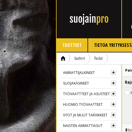
TUOTTEET
TIETOA YRITYKSEST
Vaatteet
Paidat
Pai
AMMATTIJALKINEET
Raj
SUOJAKÄSINEET
M
TYÖVAATTTEET JA ASUSTEET
HUOMIO TYÖVAATTEET
VYÖT JA MUUT TARVIKKEET
NAISTEN AMMATTIASUT
8
tuo