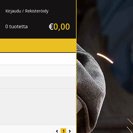
Kirjaudu
Rekisteröidy
€
0
,
00
0 tuotetta
1