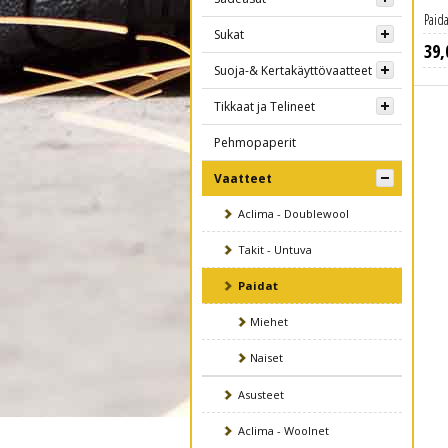
Paida
Sukat
39
,
Lue lisää
Suoja-& Kertakäyttövaatteet
Tikkaat ja Telineet
Pehmopaperit
Vaatteet
Aclima - Doublewool
Takit - Untuva
Paidat
Miehet
Naiset
Asusteet
Aclima - Woolnet