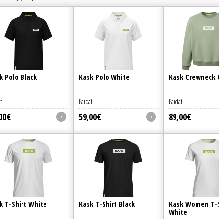
k Polo Black
Kask Polo White
Kask Crewneck 
t
Paidat
Paidat
00
€
59
,
00
€
89
,
00
€
k T-Shirt White
Kask T-Shirt Black
Kask Women T-S
White