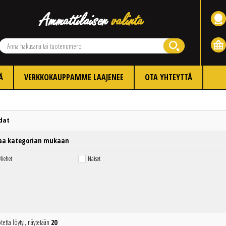
Ä
VERKKOKAUPPAMME LAAJENEE
OTA YHTEYTTÄ
dat
aa kategorian mukaan
iehet
Naiset
tetta löytyi, näytetään
20
Edellinen
Seuraava