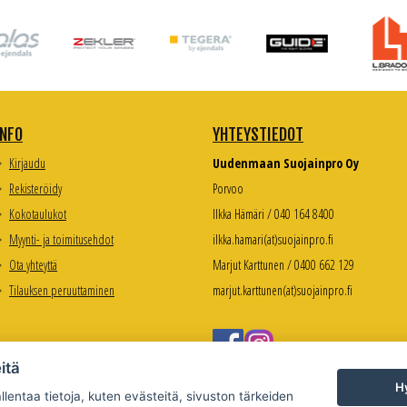
INFO
YHTEYSTIEDOT
Kirjaudu
Uudenmaan Suojainpro Oy
Rekisteröidy
Porvoo
Kokotaulukot
Ilkka Hämäri / 040 164 8400
Myynti- ja toimitusehdot
ilkka.hamari(at)suojainpro.fi
Ota yhteyttä
Marjut Karttunen / 0400 662 129
Tilauksen peruuttaminen
marjut.karttunen(at)suojainpro.fi
itä
Hy
lentaa tietoja, kuten evästeitä, sivuston tärkeiden