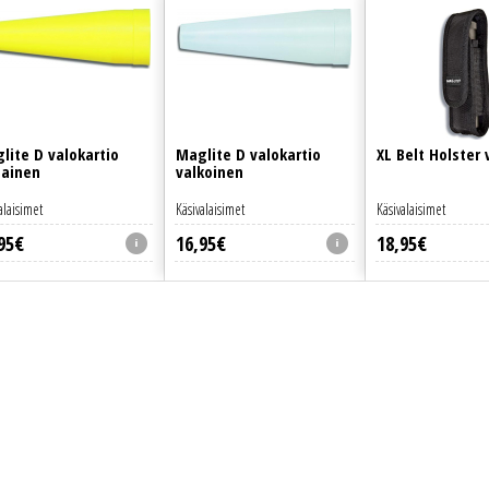
lite D valokartio
Maglite D valokartio
XL Belt Holster
tainen
valkoinen
alaisimet
Käsivalaisimet
Käsivalaisimet
95
€
16
,
95
€
18
,
95
€