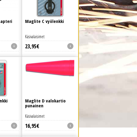
apteri
Maglite C vyölenkki
Käsivalaisimet
23
,
95
€
nkki
Maglite D valokartio
punainen
Käsivalaisimet
16
,
95
€