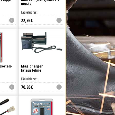
musta
Käsivalaisimet
22
,
95
€
ökotelo
Mag Charger
latausteline
Käsivalaisimet
70
,
95
€