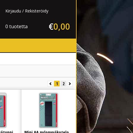
Kirjaudu
Rekisteröidy
€
0
,
00
0 tuotetta
1
2
yötuppi
Mini AA nylonvyökotelo