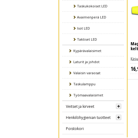
Taskukokoiset LED
Avaimenperä LED
Isot LED
Taktiset LED
Mag
kel
Kypärävalaisimet
Käsiv
Laturit ja johdot
16
,
Lue lisää
Valaisin varaosat
Taskulamppu
Työmaavalaisimet
Veitset ja kirveet
Henkilöhygienian tuotteet
Poistokori