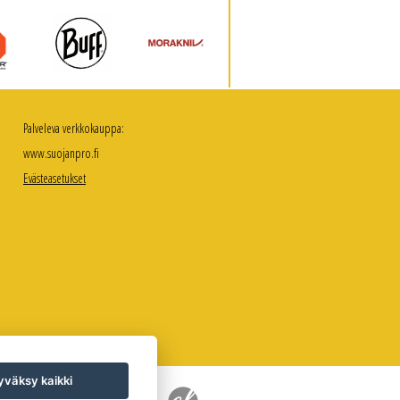
Palveleva verkkokauppa:
www.suojanpro.fi
Evästeasetukset
väksy kaikki