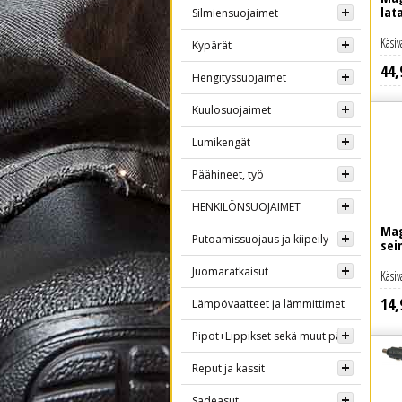
lat
Silmiensuojaimet
Käsiv
Kypärät
44
,
Lue lisää
Hengityssuojaimet
Kuulosuojaimet
Lumikengät
Päähineet, työ
HENKILÖNSUOJAIMET
Mag
Putoamissuojaus ja kiipeily
sei
Juomaratkaisut
Käsiv
14
,
Lue lisää
Lämpövaatteet ja lämmittimet
Pipot+Lippikset sekä muut päähineet
Reput ja kassit
Sadeasut