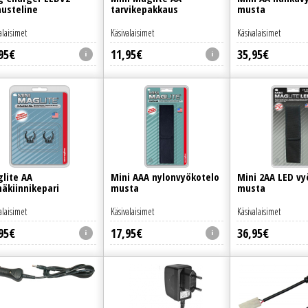
austeline
tarvikepakkaus
musta
alaisimet
Käsivalaisimet
Käsivalaisimet
95
€
11
,
95
€
35
,
95
€
lite AA
Mini AAA nylonvyökotelo
Mini 2AA LED vy
näkiinnikepari
musta
musta
alaisimet
Käsivalaisimet
Käsivalaisimet
95
€
17
,
95
€
36
,
95
€