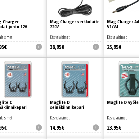
 Charger
Mag Charger verkkolaite
Mag Charger Ad
olat.johto 12V
220V
V1/V4
alaisimet
Käsivalaisimet
Käsivalaisimet
95
€
36
,
95
€
25
,
95
€
lite C
Maglite D
Maglite D vyöle
näkiinnikepari
seinäkiinnikepari
alaisimet
Käsivalaisimet
Käsivalaisimet
95
€
14
,
95
€
23
,
95
€