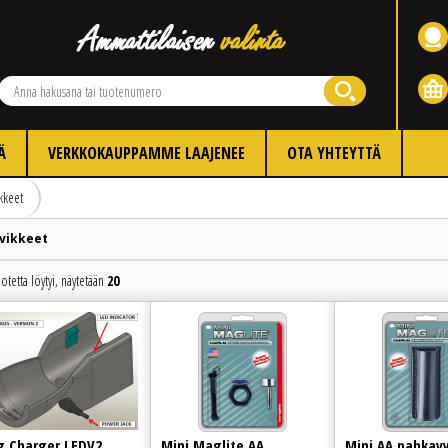
Ä
VERKKOKAUPPAMME LAAJENEE
OTA YHTEYTTÄ
kkeet
vikkeet
otetta löytyi, näytetään
20
Edellinen
Seuraava
 Charger LEDV2
Mini Maglite AA
Mini AA nahkav