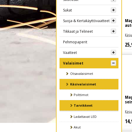
Sukat
Mag
Suoja-& Kertakäyttövaatteet
aut
Tikkaat ja Telineet
Käsiv
Pehmopaperit
25
,
Lue lisää
Vaatteet
Valaisimet
Otsavalaisimet
Käsivalaisimet
Polttimot
Mag
sei
Tarvikkeet
Käsiv
Ladattavat LED
14
,
Lue lisää
Akut