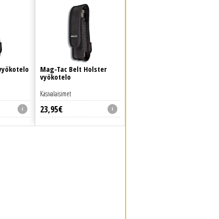
 vyökotelo
Mag-Tac Belt Holster
vyökotelo
Käsivalaisimet
23
,
95
€