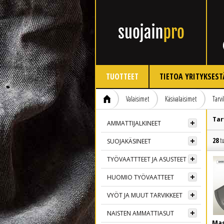
TUOTTEET
TIETOA YRITYKSEST
Valaisimet
Käsivalaisimet
Tarvi
Tar
AMMATTIJALKINEET
28
tu
SUOJAKÄSINEET
TYÖVAATTTEET JA ASUSTEET
HUOMIO TYÖVAATTEET
VYÖT JA MUUT TARVIKKEET
NAISTEN AMMATTIASUT
Mag