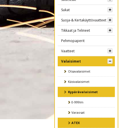
Sukat
Suoja-& Kertakäyttövaatteet
Tikkaat ja Telineet
Pehmopaperit
Vaatteet
Valaisimet
Otsavalaisimet
Käsivalaisimet
Kypärävalaisimet
0-999lm
Varaosat
ATEX