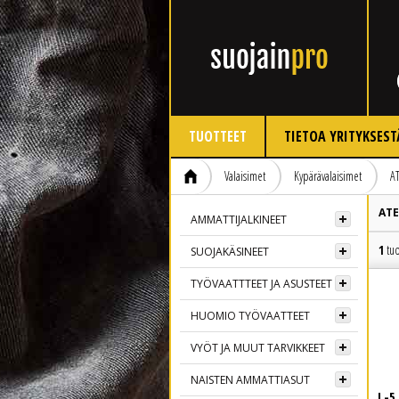
TUOTTEET
TIETOA YRITYKSEST
Valaisimet
Kypärävalaisimet
A
AT
AMMATTIJALKINEET
1
tuo
SUOJAKÄSINEET
TYÖVAATTTEET JA ASUSTEET
HUOMIO TYÖVAATTEET
VYÖT JA MUUT TARVIKKEET
NAISTEN AMMATTIASUT
L-5