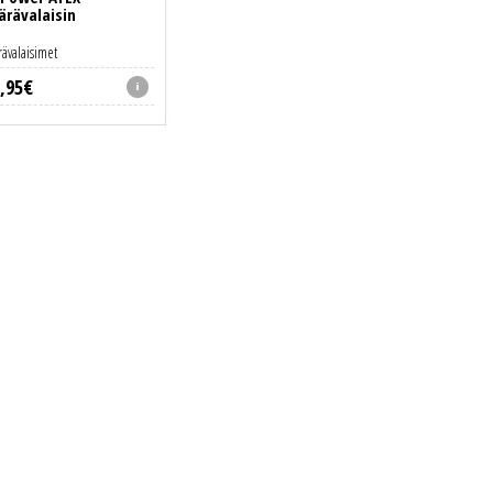
ärävalaisin
ävalaisimet
,
95
€