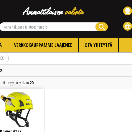
Ä
VERKKOKAUPPAMME LAAJENEE
OTA YHTEYTTÄ
TEX
EX
tetta löytyi, näytetään
20
Edellinen
Seuraava
 Power ATEX