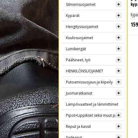
kyp
Silmiensuojaimet
Kypär
Kypärät
159
Hengityssuojaimet
Kuulosuojaimet
Lumikengät
Päähineet, työ
HENKILÖNSUOJAIMET
Putoamissuojaus ja kiipeily
Juomaratkaisut
Lämpövaatteet ja lämmittimet
Pipot+Lippikset sekä muut päähineet
Reput ja kassit
Sadeasut