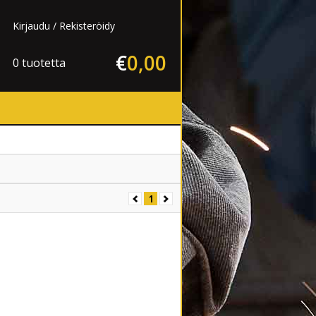
Kirjaudu
Rekisteröidy
€
0
,
00
0 tuotetta
1