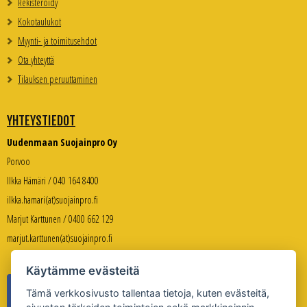
Rekisteröidy
Kokotaulukot
Myynti- ja toimitusehdot
Ota yhteyttä
Tilauksen peruuttaminen
YHTEYSTIEDOT
Uudenmaan Suojainpro Oy
Porvoo
Ilkka Hämäri / 040 164 8400
ilkka.hamari(at)suojainpro.fi
Marjut Karttunen / 0400 662 129
marjut.karttunen(at)suojainpro.fi
Käytämme evästeitä
Tämä verkkosivusto tallentaa tietoja, kuten evästeitä,