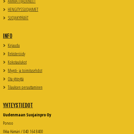
AMMATTIJALKINEET
HENGITYSSUOJAIMET
SUOJAKYPÄRÄT
INFO
Kirjaudu
Rekisteröidy
Kokotaulukot
Myynti- ja toimitusehdot
Ota yhteyttä
Tilauksen peruuttaminen
YHTEYSTIEDOT
Uudenmaan Suojainpro Oy
Porvoo
Ilkka Hämäri / 040 164 8400