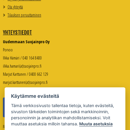
Ota yhteyttä
Tilauksen peruuttaminen
YHTEYSTIEDOT
Uudenmaan Suojainpro Oy
Porvoo
Ilkka Hämäri / 040 164 8400
ilkka.hamari(at)suojainpro.fi
Marjut Karttunen / 0400 662 129
marjut.karttunen(at)suojainpro.fi
Käytämme evästeitä
Tämä verkkosivusto tallentaa tietoja, kuten evästeitä,
sivuston tärkeiden toimintojen sekä markkinoinnin,
personoinnin ja analytiikan mahdollistamiseksi. Voit
muuttaa asetuksia milloin tahansa.
Muuta asetuksia
Palveleva verkkokauppa: