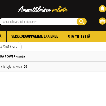
Ä
VERKKOKAUPPAMME LAAJENEE
OTA YHTEYTTÄ
RA POWER -sarja
RA POWER -sarja
tetta löytyi, näytetään
20
Edellinen
Seuraava