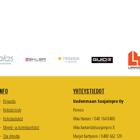
INFO
YHTEYSTIEDOT
Kirjaudu
Uudenmaan Suojainpro Oy
Rekisteröidy
Porvoo
Kokotaulukot
Ilkka Hämäri / 040 164 8400
Myynti- ja toimitusehdot
ilkka.hamari(at)suojainpro.fi
Ota yhteyttä
Marjut Karttunen / 0400 662 129