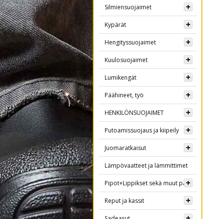
Silmiensuojaimet
Kypärät
Hengityssuojaimet
Kuulosuojaimet
Lumikengät
Päähineet, työ
HENKILÖNSUOJAIMET
Putoamissuojaus ja kiipeily
Juomaratkaisut
Lämpövaatteet ja lämmittimet
Pipot+Lippikset sekä muut päähineet
Reput ja kassit
Sadeasut