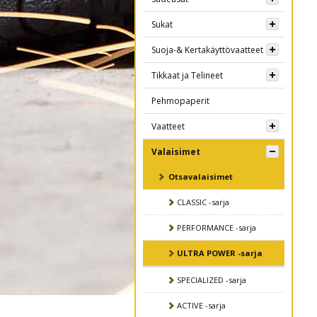
Sukat
Suoja-& Kertakäyttövaatteet
Tikkaat ja Telineet
Pehmopaperit
Vaatteet
Valaisimet
Otsavalaisimet
CLASSIC -sarja
PERFORMANCE -sarja
ULTRA POWER -sarja
SPECIALIZED -sarja
ACTIVE -sarja