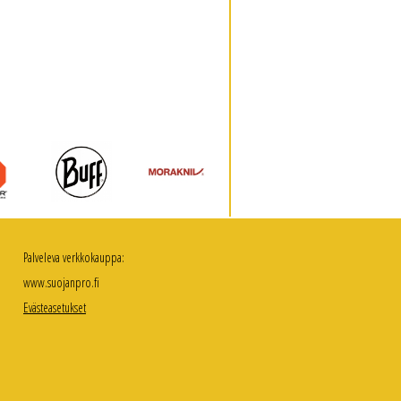
Palveleva verkkokauppa:
www.suojanpro.fi
Evästeasetukset