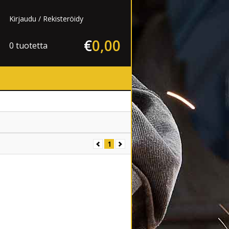
Kirjaudu
Rekisteröidy
€
0
,
00
0 tuotetta
1