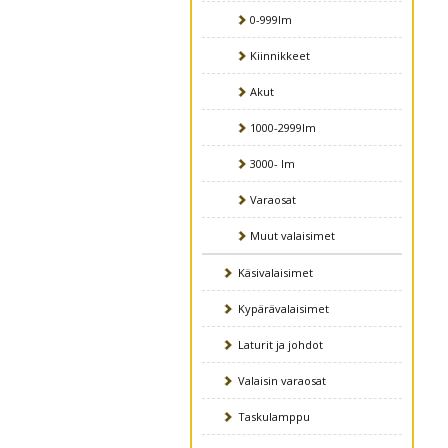
0-999lm
Kiinnikkeet
Akut
1000-2999lm
3000- lm
Varaosat
Muut valaisimet
Käsivalaisimet
Kypärävalaisimet
Laturit ja johdot
Valaisin varaosat
Taskulamppu