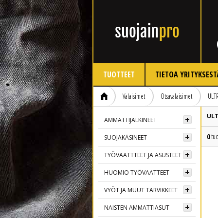
TUOTTEET
TIETOA YRITYKSEST
Valaisimet
Otsavalaisimet
ULT
ULT
AMMATTIJALKINEET
0
tuo
SUOJAKÄSINEET
TYÖVAATTTEET JA ASUSTEET
HUOMIO TYÖVAATTEET
VYÖT JA MUUT TARVIKKEET
NAISTEN AMMATTIASUT