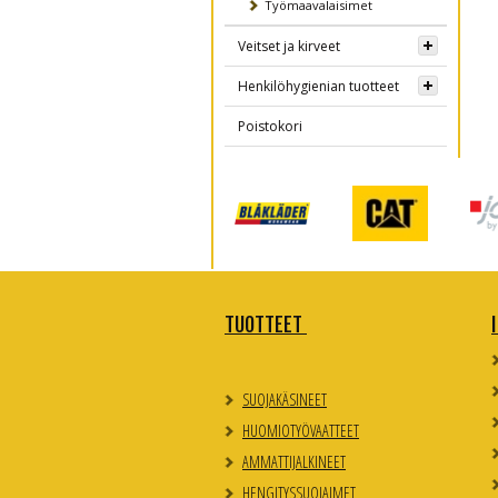
Työmaavalaisimet
Veitset ja kirveet
Henkilöhygienian tuotteet
Poistokori
TUOTTEET
SUOJAKÄSINEET
HUOMIOTYÖVAATTEET
AMMATTIJALKINEET
HENGITYSSUOJAIMET