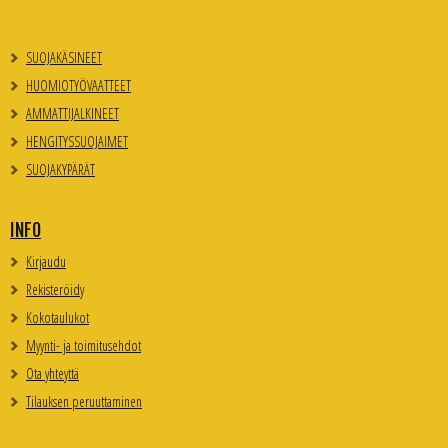
SUOJAKÄSINEET
HUOMIOTYÖVAATTEET
AMMATTIJALKINEET
HENGITYSSUOJAIMET
SUOJAKYPÄRÄT
INFO
Kirjaudu
Rekisteröidy
Kokotaulukot
Myynti- ja toimitusehdot
Ota yhteyttä
Tilauksen peruuttaminen