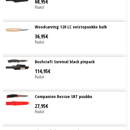
68
,
95
€
Puukot
Woodcarving 120 LC veistopuukko bulk
36
,
95
€
Puukot
Bushcraft Survival black pinpack
114
,
95
€
Puukot
Companion Rescue SRT puukko
27
,
95
€
Puukot