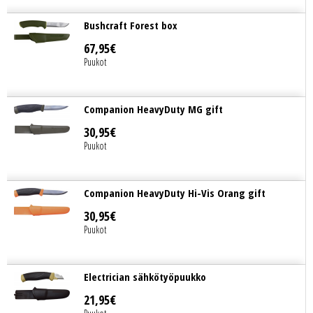
Bushcraft Forest box
67
,
95
€
Puukot
Companion HeavyDuty MG gift
30
,
95
€
Puukot
Companion HeavyDuty Hi-Vis Orang gift
30
,
95
€
Puukot
Electrician sähkötyöpuukko
21
,
95
€