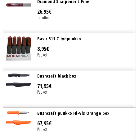
Diamond Sharpener L Fine
26
,
95
€
Terottimet
Basic 511 C työpuukko
8
,
95
€
Puukot
Bushcraft black box
71
,
95
€
Puukot
Bushcraft puukko Hi-Vis Orange box
67
,
95
€
Puukot