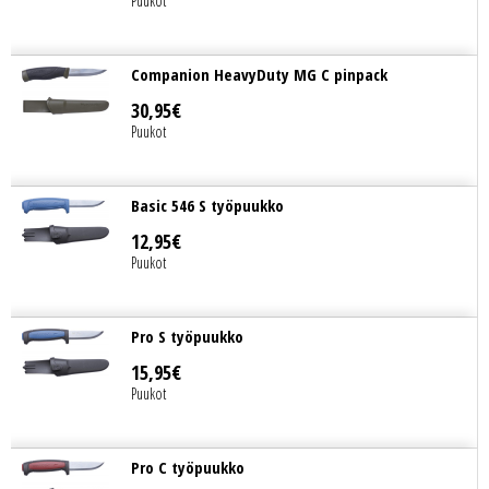
Puukot
Companion HeavyDuty MG C pinpack
30
,
95
€
Puukot
Basic 546 S työpuukko
12
,
95
€
Puukot
Pro S työpuukko
15
,
95
€
Puukot
Pro C työpuukko