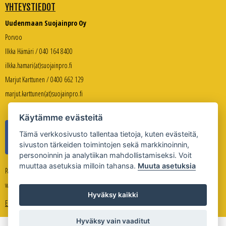
YHTEYSTIEDOT
Uudenmaan Suojainpro Oy
Porvoo
Ilkka Hämäri / 040 164 8400
ilkka.hamari(at)suojainpro.fi
Marjut Karttunen / 0400 662 129
marjut.karttunen(at)suojainpro.fi
Käytämme evästeitä
Tämä verkkosivusto tallentaa tietoja, kuten evästeitä,
sivuston tärkeiden toimintojen sekä markkinoinnin,
personoinnin ja analytiikan mahdollistamiseksi. Voit
muuttaa asetuksia milloin tahansa.
Muuta asetuksia
Palveleva verkkokauppa:
www.suojanpro.fi
Hyväksy kaikki
Evästeasetukset
Hyväksy vain vaaditut