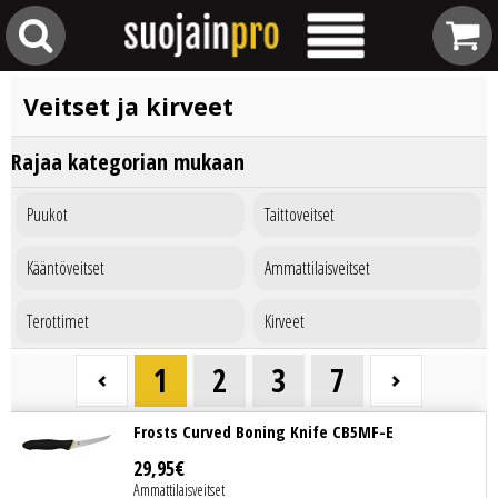
Veitset ja kirveet
Rajaa kategorian mukaan
Puukot
Taittoveitset
Kääntöveitset
Ammattilaisveitset
Terottimet
Kirveet
1
2
3
7
Frosts Curved Boning Knife CB5MF-E
29
,
95
€
Ammattilaisveitset