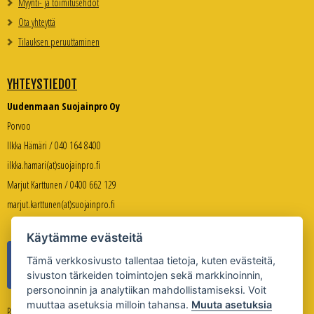
Myynti- ja toimitusehdot
Ota yhteyttä
Tilauksen peruuttaminen
YHTEYSTIEDOT
Uudenmaan Suojainpro Oy
Porvoo
Ilkka Hämäri / 040 164 8400
ilkka.hamari(at)suojainpro.fi
Marjut Karttunen / 0400 662 129
marjut.karttunen(at)suojainpro.fi
Käytämme evästeitä
Tämä verkkosivusto tallentaa tietoja, kuten evästeitä,
sivuston tärkeiden toimintojen sekä markkinoinnin,
personoinnin ja analytiikan mahdollistamiseksi. Voit
muuttaa asetuksia milloin tahansa.
Muuta asetuksia
Palveleva verkkokauppa: