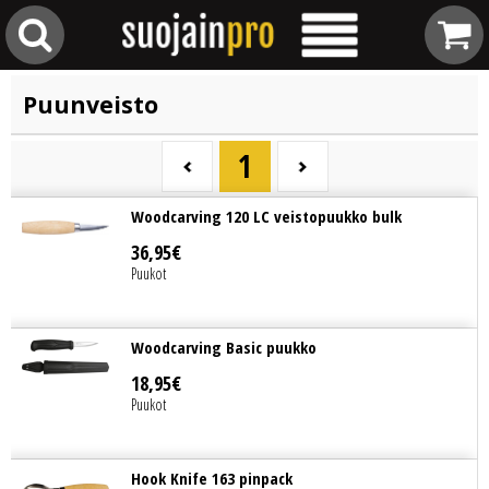
Puunveisto
1
Woodcarving 120 LC veistopuukko bulk
36
,
95
€
Puukot
Woodcarving Basic puukko
18
,
95
€
Puukot
Hook Knife 163 pinpack