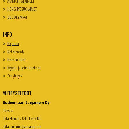
AMMATTIJALKINEET
HENGITYSSUOJAIMET
SUOJAKYPÄRÄT
INFO
Kirjaudu
Rekisteröidy
Kokotaulukot
Myynti- ja toimitusehdot
Ota yhteyttä
YHTEYSTIEDOT
Uudenmaan Suojainpro Oy
Porvoo
Ilkka Hämäri / 040 164 8400
ilkka.hamari(at)suojainpro.fi