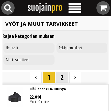
VYÖT JA MUUT TARVIKKEET
Rajaa kategorian mukaan
Henkselit
Polvipehmukkeet
Muut lisätuotteet
1
2
Blåkläder 40340000 vyo
22
,
01
€
Muut lisätuotteet