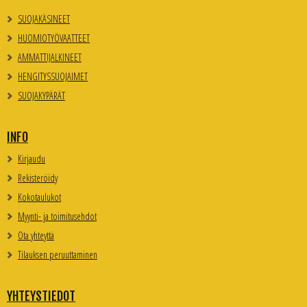
SUOJAKÄSINEET
HUOMIOTYÖVAATTEET
AMMATTIJALKINEET
HENGITYSSUOJAIMET
SUOJAKYPÄRÄT
INFO
Kirjaudu
Rekisteröidy
Kokotaulukot
Myynti- ja toimitusehdot
Ota yhteyttä
Tilauksen peruuttaminen
YHTEYSTIEDOT