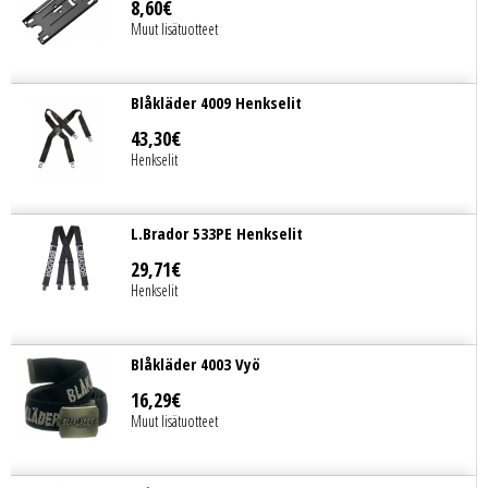
8
,
60
€
Muut lisätuotteet
Blåkläder 4009 Henkselit
43
,
30
€
Henkselit
L.Brador 533PE Henkselit
29
,
71
€
Henkselit
Blåkläder 4003 Vyö
16
,
29
€
Muut lisätuotteet