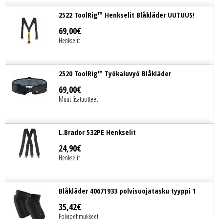
2522 ToolRig™ Henkselit Blåkläder UUTUUS!
69
,
00
€
Henkselit
2520 ToolRig™ Työkaluvyö Blåkläder
69
,
00
€
Muut lisätuotteet
L.Brador 532PE Henkselit
24
,
90
€
Henkselit
Blåkläder 40671933 polvisuojatasku tyyppi 1
35
,
42
€
Polvipehmukkeet