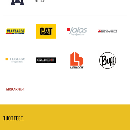
Henkselit
TUOTTEET