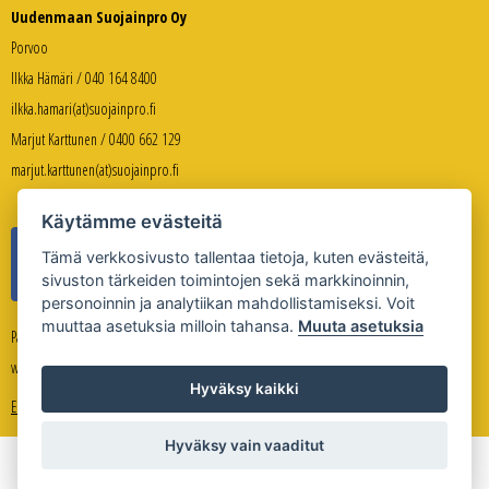
Uudenmaan Suojainpro Oy
Porvoo
Ilkka Hämäri / 040 164 8400
ilkka.hamari(at)suojainpro.fi
Marjut Karttunen / 0400 662 129
marjut.karttunen(at)suojainpro.fi
Käytämme evästeitä
Tämä verkkosivusto tallentaa tietoja, kuten evästeitä,
sivuston tärkeiden toimintojen sekä markkinoinnin,
personoinnin ja analytiikan mahdollistamiseksi. Voit
muuttaa asetuksia milloin tahansa.
Muuta asetuksia
Palveleva verkkokauppa:
www.suojanpro.fi
Hyväksy kaikki
Evästeasetukset
Hyväksy vain vaaditut
Copyright © Uudenmaan Suojainpro Oy 2026
Sivuston toteutus
Whitestone Oy