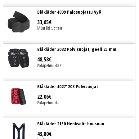
Blåkläder 4039 Palosuojattu Vyö
33
,
65
€
Muut lisätuotteet
Blåkläder 3032 Polvisuojat, geeli 25 mm
48
,
58
€
Polvipehmukkeet
Blåkläder 40271203 Polvisuojat
22
,
06
€
Polvipehmukkeet
Blåkläder 2150 Henkselit housuun
43
,
80
€