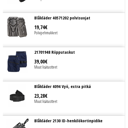
Blåkläder 40571202 polvisuojat
19
,
74
€
Polvipehmukkeet
21701948 Riipputaskut
39
,
00
€
Muut lisätuotteet
Blåkläder 4094 Vyö, extra pitkä
23
,
28
€
Muut lisätuotteet
Blåkläder 2130 ID-henkilökortinpidike